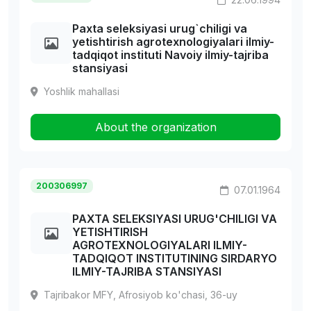
Paxta seleksiyasi urug`chiligi va
yetishtirish agrotexnologiyalari ilmiy-
tadqiqot instituti Navoiy ilmiy-tajriba
stansiyasi
Yoshlik mahallasi
About the organization
200306997
07.01.1964
PAXTA SELEKSIYASI URUG'CHILIGI VA
YETISHTIRISH
AGROTEXNOLOGIYALARI ILMIY-
TADQIQOT INSTITUTINING SIRDARYO
ILMIY-TAJRIBA STANSIYASI
Tajribakor MFY, Afrosiyob ko'chasi, 36-uy