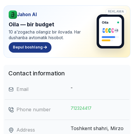
REKLAMA
Jahon AI
Oila
Oila — bir budget
M
J
A
N
+6
10 a'zogacha oilangiz bir ilovada. Har
dushanba avtomatik hisobot.
Bepul boshlang
Contact information
-
Email
712324417
Phone number
Toshkent shahri, Mirzo
Address