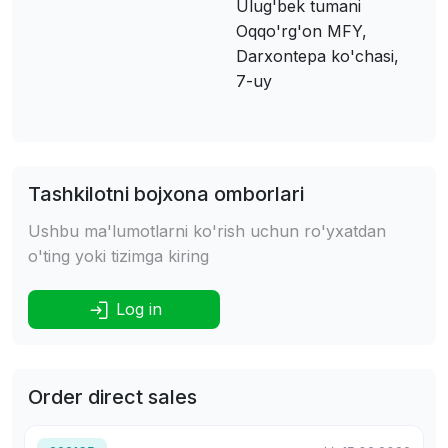
Ulug'bek tumani
Oqqo'rg'on MFY,
Darxontepa ko'chasi,
7-uy
Tashkilotni bojxona omborlari
Ushbu ma'lumotlarni ko'rish uchun ro'yxatdan
o'ting yoki tizimga kiring
Log in
Order direct sales