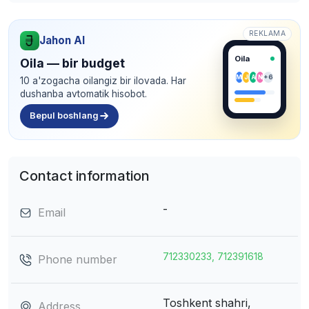
REKLAMA
Jahon AI
Oila
Oila — bir budget
M
J
A
N
+6
10 a'zogacha oilangiz bir ilovada. Har
dushanba avtomatik hisobot.
Bepul boshlang
Contact information
-
Email
712330233, 712391618
Phone number
Toshkent shahri,
Address