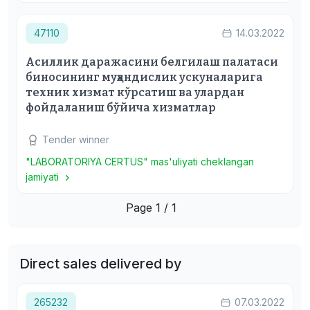
47110
14.03.2022
Асиллик даражасини белгилаш палатаси
биносининг муҳандислик ускуналарига
техник хизмат кўрсатиш ва улардан
фойдаланиш бўйича хизматлар
Tender winner
"LABORATORIYA CERTUS" mas'uliyati cheklangan
jamiyati
Page 1 / 1
Direct sales delivered by
265232
07.03.2022