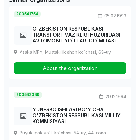
200541754
05.02.1993
O`ZBEKISTON RESPUBLIKASI
TRANSPORT VAZIRLIGI HUZURIDAGI
AVTOMOBIL YO`LLARI QO`MITASI
Asaka MFY, Mustakillik shoh ko`chasi, 68-uy
About the organization
200542049
29.12.1994
YUNESKO ISHLARI BO'YICHA
O'ZBEKISTON RESPUBLIKASI MILLIY
KOMMISIYASI
Buyuk ipak yo'li ko'chasi, 54-uy, 44-xona