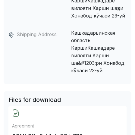
КаршиКашкадаре
вилояти Карши шаҳри
Хонабод кўчаси 23-уй
Кашкадарьинская
Shipping Address
область
КаршиКашкадаре
вилояти Карши
ша&#1203;ри Хонабод
кўчаси 23-уй
Files for download
Agreement