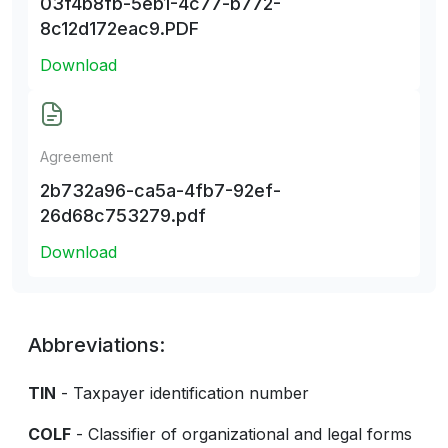
03f4b8fb-5eb1-4c77-b772-
8c12d172eac9.PDF
Download
Agreement
2b732a96-ca5a-4fb7-92ef-
26d68c753279.pdf
Download
Abbreviations:
TIN
- Taxpayer identification number
COLF
- Classifier of organizational and legal forms