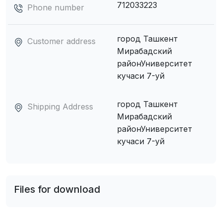
712033223
Phone number
город Ташкент
Customer address
Мирабадский
районУниверситет
кучаси 7-уй
город Ташкент
Shipping Address
Мирабадский
районУниверситет
кучаси 7-уй
Files for download