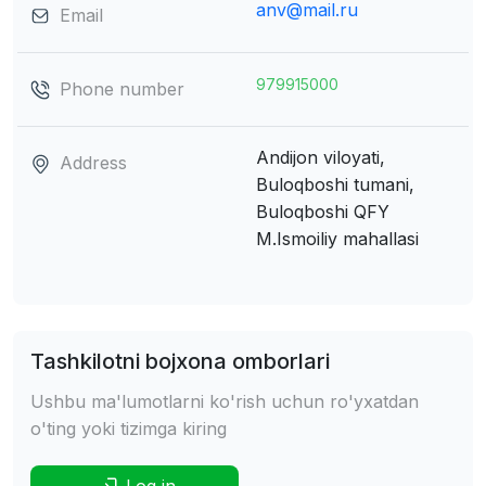
anv@mail.ru
Email
979915000
Phone number
Andijon viloyati,
Address
Buloqboshi tumani,
Buloqboshi QFY
M.Ismoiliy mahallasi
Tashkilotni bojxona omborlari
Ushbu ma'lumotlarni ko'rish uchun ro'yxatdan
o'ting yoki tizimga kiring
Log in