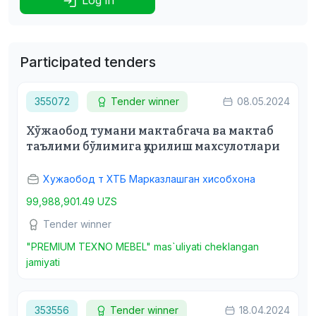
Participated tenders
355072
Tender winner
08.05.2024
Хўжаобод тумани мактабгача ва мактаб
таълими бўлимига қурилиш махсулотлари
Хужаобод т ХТБ Марказлашган хисобхона
99,988,901.49 UZS
Tender winner
"PREMIUM TEXNO MEBEL" mas`uliyati cheklangan
jamiyati
353556
Tender winner
18.04.2024