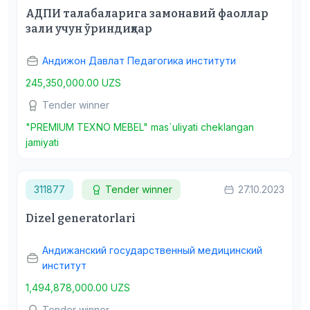
АДПИ талабаларига замонавий фаоллар
зали учун ўриндиқлар
Андижон Давлат Педагогика институти
245,350,000.00 UZS
Tender winner
"PREMIUM TEXNO MEBEL" mas`uliyati cheklangan
jamiyati
311877
Tender winner
27.10.2023
Dizel generatorlari
Андижанский государственный медицинский
институт
1,494,878,000.00 UZS
Tender winner