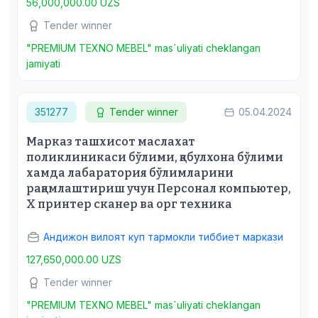
56,000,000.00 UZS
Tender winner
"PREMIUM TEXNO MEBEL" mas`uliyati cheklangan
jamiyati
351277
Tender winner
05.04.2024
Марказ ташхисот маслахат
поликлиникаси бўлими, қабулхона бўлими
хамда лабаратория бўлимларини
рақамлаштириш учун Персонал компьютер,
Х принтер сканер ва орг техника
Андижон вилоят куп тармокли тиббиет маркази
127,650,000.00 UZS
Tender winner
"PREMIUM TEXNO MEBEL" mas`uliyati cheklangan