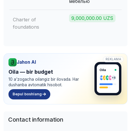
мебелью
9,000,000.00 UZS
Charter of
foundations
REKLAMA
Jahon AI
Oila
Oila — bir budget
M
J
A
N
+6
10 a'zogacha oilangiz bir ilovada. Har
dushanba avtomatik hisobot.
Bepul boshlang
Contact information