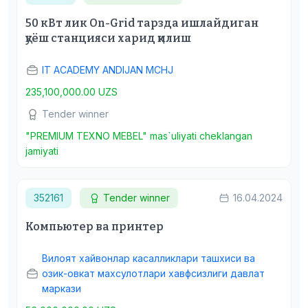
50 кВт лик On-Grid тарзда ишлайдиган
қуёш станцияси харид қилиш
IT ACADEMY ANDIJAN MCHJ
235,100,000.00 UZS
Tender winner
"PREMIUM TEXNO MEBEL" mas`uliyati cheklangan
jamiyati
352161
Tender winner
16.04.2024
Компьютер ва принтер
Вилоят хайвонлар касалликлари ташхиси ва
озик-овкат махсулотлари хавфсизлиги давлат
маркази