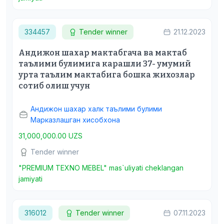
334457
Tender winner
21.12.2023
Андижон шахар мактабгача ва мактаб
таълими булимига карашли 37- умумий
урта таълим мактабига бошка жихозлар
сотиб олиш учун
Андижон шахар халк таълими булими
Марказлашган хисобхона
31,000,000.00 UZS
Tender winner
"PREMIUM TEXNO MEBEL" mas`uliyati cheklangan
jamiyati
316012
Tender winner
07.11.2023