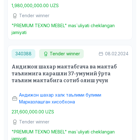
1,980,000,000.00 UZS
Tender winner
"PREMIUM TEXNO MEBEL" mas`uliyati cheklangan
jamiyati
340388
Tender winner
08.02.2024
Андижон шахар мактабгача ва мактаб
таълимига карашли 37-умумий ўрта
таълим мактабига сотиб олиш учун
Андижон шахар халк таълими булими
Марказлашган хисобхона
231,600,000.00 UZS
Tender winner
"PREMIUM TEXNO MEBEL" mas`uliyati cheklangan
jamiyati