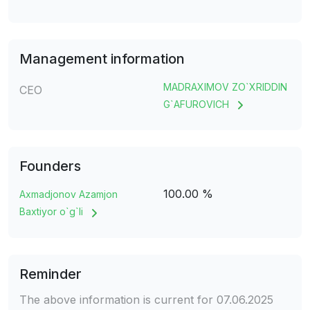
Management information
MADRAXIMOV ZO`XRIDDIN
CEO
G`AFUROVICH
Founders
100.00 %
Axmadjonov Azamjon
Baxtiyor o`g`li
Reminder
The above information is current for 07.06.2025