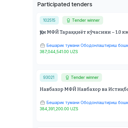
Participated tenders
102515
Tender winner
Қум МФЙ Тараққиёт кўчасини – 1.0
Бешарик тумани Ободонлаштириш бош
387,044,541.00 UZS
93021
Tender winner
Навбахор МФЙ Навбахор ва Истиқбо
Бешарик тумани Ободонлаштириш бош
384,391,200.00 UZS