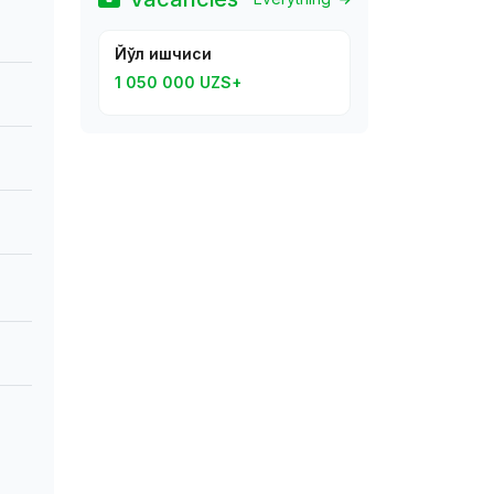
Йўл ишчиси
1 050 000 UZS+