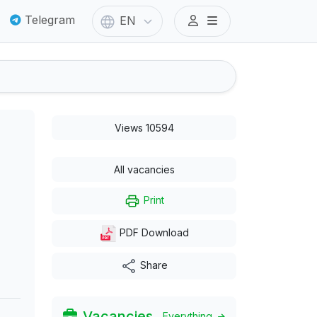
Telegram
EN
Views 10594
All vacancies
Print
PDF Download
Share
Vacancies
Everything