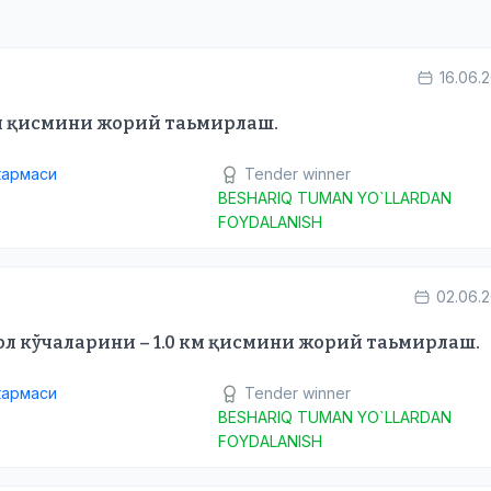
16.06.
 км қисмини жорий таьмирлаш.
кармаси
Tender winner
BESHARIQ TUMAN YO`LLARDAN
FOYDALANISH
02.06.
л кўчаларини – 1.0 км қисмини жорий таьмирлаш.
кармаси
Tender winner
BESHARIQ TUMAN YO`LLARDAN
FOYDALANISH