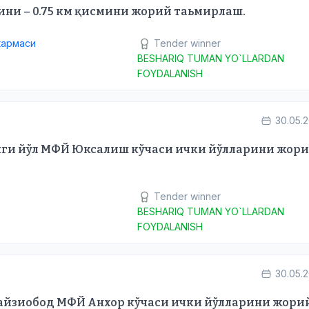
ини – 0.75 км қисмини жорий таьмирлаш.
кармаси
Tender winner
BESHARIQ TUMAN YO`LLARDAN
FOYDALANISH
30.05.
нги йўл МФЙ Юксалиш кўчаси ички йўлларини жор
Tender winner
BESHARIQ TUMAN YO`LLARDAN
FOYDALANISH
30.05.
айзиобод МФЙ Анхор кўчаси ички йўлларини жори