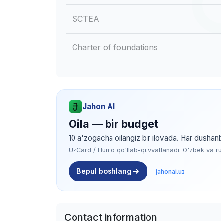
SCTEA
Charter of foundations
Jahon AI
Oila — bir budget
10 a'zogacha oilangiz bir ilovada. Har dushan
UzCard / Humo qo'llab-quvvatlanadi. O'zbek va rus 
Bepul boshlang
jahonai.uz
Contact information