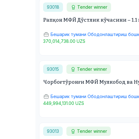
93018
Tender winner
Рапқон МФЙ Дўстлик кўчасини – 1.
Бешарик тумани Ободонлаштириш бош
370,014,738.00 UZS
93015
Tender winner
Чорбоғтўронғи МФЙ Мулкобод ва Ну
Бешарик тумани Ободонлаштириш бош
449,994,131.00 UZS
93013
Tender winner