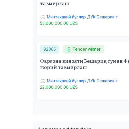
таъмирлаш
Минтакавий йуллар ДУК Бешарик т
55,000,000.00 UZS
92005
Tender winner
Фарғона вилояти Бешариқ туман Ф
жорий таъмирлаш
Минтакавий йуллар ДУК Бешарик т
22,000,000.00 UZS