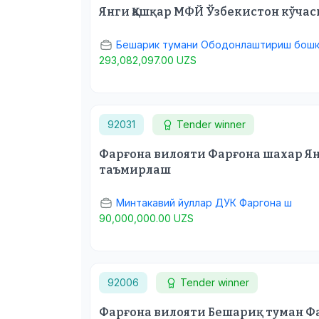
Янги Қашқар МФЙ Ўзбекистон кўчас
Бешарик тумани Ободонлаштириш бош
293,082,097.00 UZS
92031
Tender winner
Фарғона вилояти Фарғона шахар Я
таъмирлаш
Минтакавий йуллар ДУК Фаргона ш
90,000,000.00 UZS
92006
Tender winner
Фарғона вилояти Бешариқ туман Ф