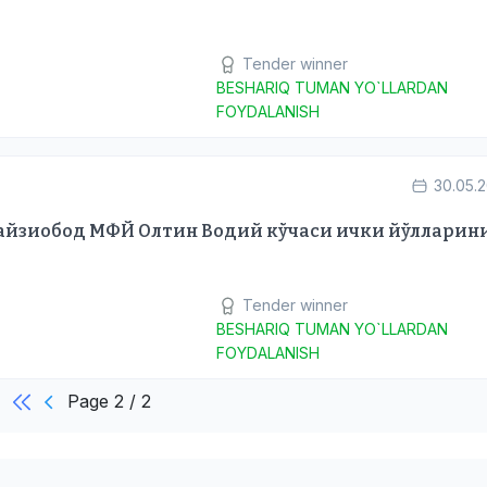
Tender winner
BESHARIQ TUMAN YO`LLARDAN
FOYDALANISH
30.05.
айзиобод МФЙ Олтин Водий кўчаси ички йўлларин
Tender winner
BESHARIQ TUMAN YO`LLARDAN
FOYDALANISH
Page 2 / 2