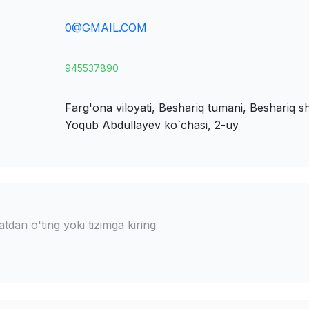
0@GMAIL.COM
945537890
Farg'ona viloyati, Beshariq tumani, Beshariq s
Yoqub Abdullayev ko`chasi, 2-uy
dan o'ting yoki tizimga kiring