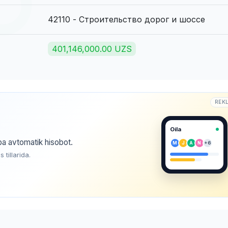
42110 - Строительство дорог и шоссе
401,146,000.00 UZS
REK
Oila
ba avtomatik hisobot.
M
J
A
N
+6
tillarida.