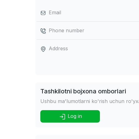
Email
Phone number
Address
Tashkilotni bojxona omborlari
Ushbu ma'lumotlarni ko'rish uchun ro'yxat
Log in