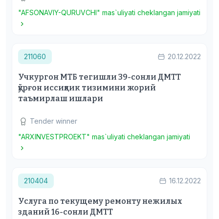
"AFSONAVIY-QURUVCHI" mas`uliyati cheklangan jamiyati
211060
20.12.2022
Учкургон МТБ тегишли 39-сонли ДМТТ
қўрғон иссиқлик тизимини жорий
таъмирлаш ишлари
Tender winner
"ARXINVESTPROEKT" mas`uliyati cheklangan jamiyati
210404
16.12.2022
Услуга по текущему ремонту нежилых
зданий 16-сонли ДМТТ