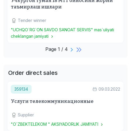
Учкургон туман 18 МТТ биносини жорий
таъмирлаш ишлари
Tender winner
"UCHQO`RG`ON SAVDO SANOAT SERVIS" mas`uliyati
cheklangan jamiyati
Page 1 / 4
Order direct sales
359134
09.03.2022
Услуги телекоммуникационные
Supplier
"O`ZBEKTELEKOM " AKSIYADORLIK JAMIYATI