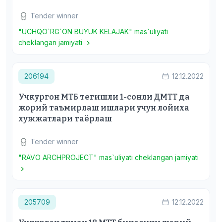
Tender winner
"UCHQO`RG`ON BUYUK KELAJAK" mas`uliyati
cheklangan jamiyati
206194
12.12.2022
Учкургон МТБ тегишли 1-сонли ДМТТ да
жорий таъмирлаш ишлари учун лойиха
хужжатлари таёрлаш
Tender winner
"RAVO ARCHPROJECT" mas`uliyati cheklangan jamiyati
205709
12.12.2022