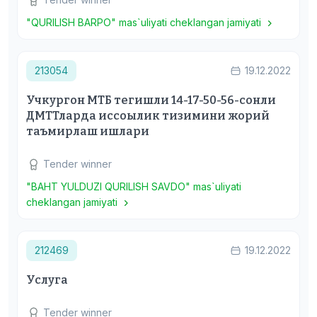
"QURILISH BARPO" mas`uliyati cheklangan jamiyati
213054
19.12.2022
Учкургон МТБ тегишли 14-17-50-56-сонли
ДМТТларда иссоылик тизимини жорий
таъмирлаш ишлари
Tender winner
"BAHT YULDUZI QURILISH SAVDO" mas`uliyati
cheklangan jamiyati
212469
19.12.2022
Услуга
Tender winner