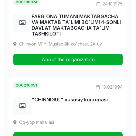
200196874
24.10.1975
FARG`ONA TUMANI MAKTABGACHA
VA MAKTAB TA`LIMI BO`LIMI 4-SONLI
DAVLAT MAKTABGACHA TA`LIM
TASHKILOTI
Chimyon MFY, Mustaqillik ko'chasi, 2A-uy
About the organization
200210951
19.02.1994
"CHINNIGUL" xususiy korxonasi
Oq-yop mahallasi