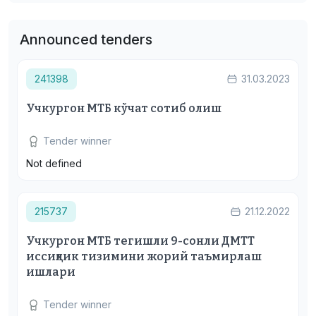
Announced tenders
241398
31.03.2023
Учкургон МТБ кўчат сотиб олиш
Tender winner
Not defined
215737
21.12.2022
Учкургон МТБ тегишли 9-сонли ДМТТ
иссиқлик тизимини жорий таъмирлаш
ишлари
Tender winner