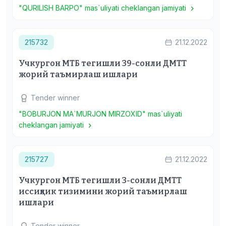
"QURILISH BARPO" mas`uliyati cheklangan jamiyati
215732
21.12.2022
Учкургон МТБ тегишли 39-сонли ДМТТ
жорий таъмирлаш ишлари
Tender winner
"BOBURJON MA`MURJON MIRZOXID" mas`uliyati
cheklangan jamiyati
215727
21.12.2022
Учкургон МТБ тегишли 3-сонли ДМТТ
иссиқлик тизимини жорий таъмирлаш
ишлари
Tender winner