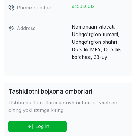
945086012
Phone number
Namangan viloyati,
Address
Uchqo'rg'on tumani,
Uchqo'rg'on shahri
Do'stlik MFY, Do'stlik
ko'chasi, 33-uy
Tashkilotni bojxona omborlari
Ushbu ma'lumotlarni ko'rish uchun ro'yxatdan
o'ting yoki tizimga kiring
Log in