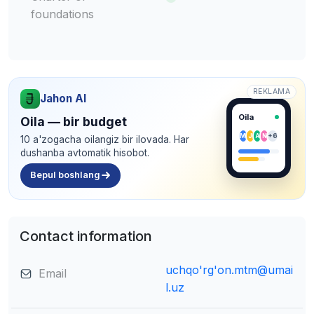
foundations
REKLAMA
Jahon AI
Oila
Oila — bir budget
M
J
A
N
+6
10 a'zogacha oilangiz bir ilovada. Har
dushanba avtomatik hisobot.
Bepul boshlang
Contact information
uchqo'rg'on.mtm@umai
Email
l.uz