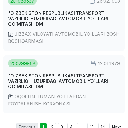
201988537
26.02.1993
"O'ZBEKISTON RESPUBLIKASI TRANSPORT
VAZIRLIGI HUZURIDAGI AVTOMOBIL YO`LLARI
QO`MITASI" DM
JIZZAX VILOYATI AVTOMOBIL YO'LLARI BOSH
BOSHQARMASI
200299968
12.01.1979
"O`ZBEKISTON RESPUBLIKASI TRANSPORT
VAZIRLIGI HUZURIDAGI AVTOMOBIL YO`LLARI
QO`MITASI" DM
OQOLTIN TUMAN YO`LLARDAN
FOYDALANISH KORXONASI
Previous
1
2
3
4
…
13
14
Next