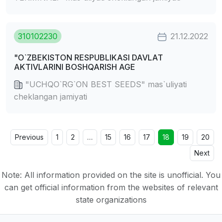
310102230
21.12.2022
"O`ZBEKISTON RESPUBLIKASI DAVLAT
AKTIVLARINI BOSHQARISH AGE
"UCHQO`RG`ON BEST SEEDS" mas`uliyati
cheklangan jamiyati
Previous
1
2
…
15
16
17
18
19
20
Next
Note: All information provided on the site is unofficial. You
can get official information from the websites of relevant
state organizations