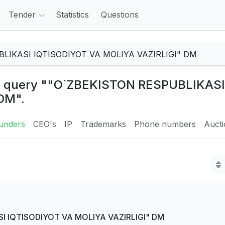
Tender
Statistics
Questions
the query ""O`ZBEKISTON RESPUBLIKAS
DM".
unders
CEO's
IP
Trademarks
Phone numbers
Auct
I IQTISODIYOT VA MOLIYA VAZIRLIGI" DM