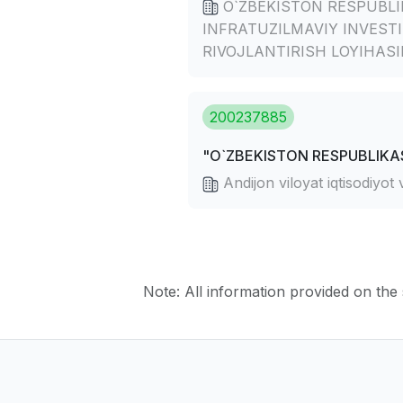
O`ZBEKISTON RESPUBLIK
INFRATUZILMAVIY INVEST
RIVOJLANTIRISH LOYIHAS
200237885
"O`ZBEKISTON RESPUBLIKAS
Andijon viloyat iqtisodiyo
Note: All information provided on the s