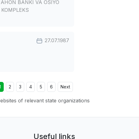
JAHON BANKI VA OSIYO
I KOMPLEKS
27.07.1987
1
2
3
4
5
6
Next
websites of relevant state organizations
Useful links