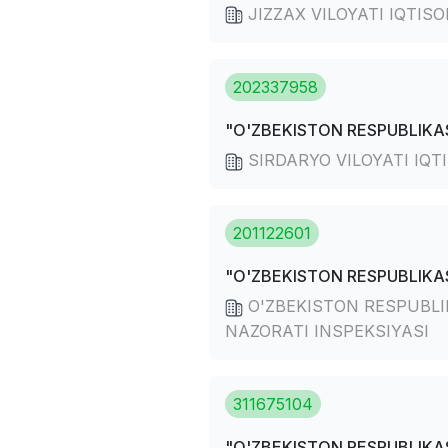
JIZZAX VILOYATI IQTI
202337958
"O'ZBEKISTON RESPUBLIKAS
SIRDARYO VILOYATI IQ
201122601
"O'ZBEKISTON RESPUBLIKAS
O'ZBEKISTON RESPUBLIK
NAZORATI INSPEKSIYASI
311675104
"O'ZBEKISTON RESPUBLIKAS