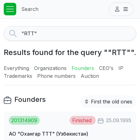
Search
Results found for the query ""RTT"".
Everything
Organizations
Founders
CEO's
IP
Trademarks
Phone numbers
Auction
Founders
First the old ones
201314909
Finished
25.09.1995
АО "Охангар ТТТ" (Узбекистан)