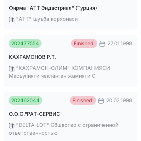
Фирма "АТТ Эндастриал" (Турция)
"АТТ" шуъба корхонаси
202477554
Finished
27.01.1998
КАХРАМОНОВ Р.Т.
"КАХРАМОН-ОЛИМ" КОМПАНИЯСИ
Масъулияти чекланган жамияти С
202462044
Finished
20.03.1998
О.О.О."РАТ-СЕРВИС"
"DELTA-LOT" Общество с ограниченной
ответственностью