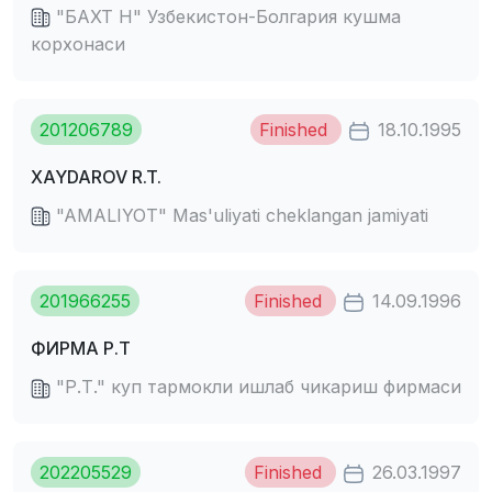
"БАХТ H" Узбекистон-Болгария кушма
корхонаси
201206789
Finished
18.10.1995
XAYDAROV R.T.
"AMALIYOT" Mas'uliyati cheklangan jamiyati
201966255
Finished
14.09.1996
ФИРМА Р.Т
"Р.Т." куп тармокли ишлаб чикариш фирмаси
202205529
Finished
26.03.1997