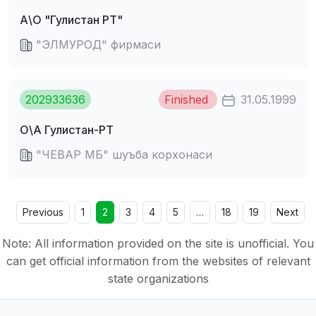
А\О "Гулистан РТ"
"ЭЛМУРОД" фирмаси
202933636
Finished
31.05.1999
О\А Гулистан-РТ
"ЧЕВАР МБ" шуъба корхонаси
Previous
1
2
3
4
5
…
18
19
Next
Note: All information provided on the site is unofficial. You
can get official information from the websites of relevant
state organizations