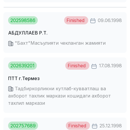
202598586
Finished
09.06.1998
АБДУЛЛАЕВ Р.Т.
"Бахт"Масъулияти чекланган жамияти
202639201
Finished
17.08.1998
ПТТ г.Термез
Тадбиркорликни кутлаб-кувватлаш ва
ахборот тахлик маркази кошидаги ахборот
тахлил маркази
202757689
Finished
25.12.1998