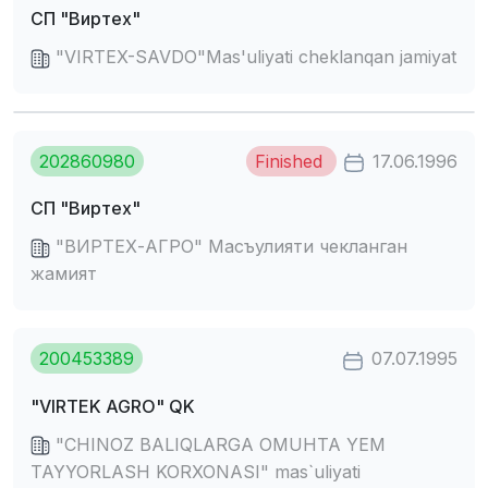
СП "Виртех"
"VIRTEX-SAVDO"Mas'uliyati cheklanqan jamiyat
202860980
Finished
17.06.1996
СП "Виртех"
"ВИРТЕХ-АГРО" Масъулияти чекланган
жамият
200453389
07.07.1995
"VIRTEK AGRO" QK
"CHINOZ BALIQLARGA OMUHTA YEM
TAYYORLASH KORXONASI" mas`uliyati