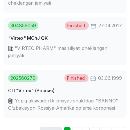
cheklangan jamiyati
304859059
Finished
27.04.2017
"Virtex" MChJ QK
"VIRTEC PHARM" mas'uliyati cheklangan
jamiyati
202560279
Finished
03.06.1999
СП "Virtex" (Россия)
Yoрiq aksiyadorlik jamiyati shaklidagi "BANNO"
O'zbekisyon-Rossiya-Amerika qo'sma korxonasi