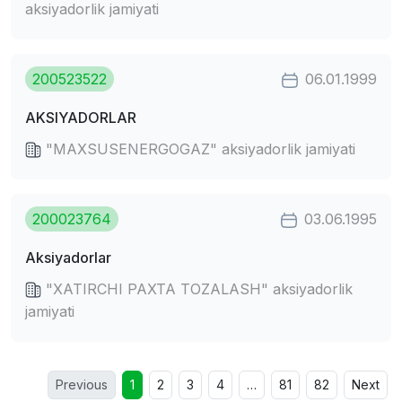
aksiyadorlik jamiyati
200523522
06.01.1999
AKSIYADORLAR
"MAXSUSENERGOGAZ" aksiyadorlik jamiyati
200023764
03.06.1995
Aksiyadorlar
"XATIRCHI PAXTA TOZALASH" aksiyadorlik
jamiyati
Previous
1
2
3
4
…
81
82
Next