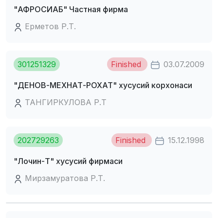
"АФРОСИАБ" Частная фирма
Еpметов Р.Т.
301251329
Finished
03.07.2009
"ДЕHОВ-МЕХHАТ-РОХАТ" хусусий корхонаси
ТАНГИРКУЛОВА Р.Т
202729263
Finished
15.12.1998
"Лочин-Т" хусусий фирмаси
Мирзамуратова Р.Т.