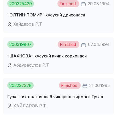
200325429
Finished
29.08.1994
"ОЛТИH-ТОМИР" хусусий дрихонаси
Хайдаров Р.Т
200319807
Finished
07.04.1994
"ШАХHОЗА" хусусий кичик корхонаси
Абдурасулов Р.Т
202237378
Finished
21.06.1995
Гузал тижорат ишлаб чикариш фирмаси Гузал
ХАЙЛАРОВ Р.Т.