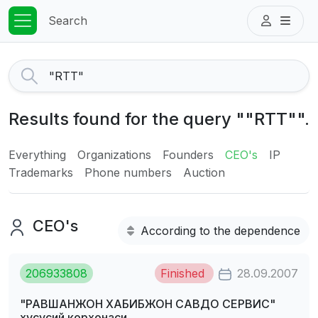
Search
Results found for the query ""RTT"".
Everything
Organizations
Founders
CEO's
IP
Trademarks
Phone numbers
Auction
CEO's
According to the dependence
206933808
Finished
28.09.2007
"РАВШАHЖОH ХАБИБЖОH САВДО СЕРВИС"
хусусий корхонаси