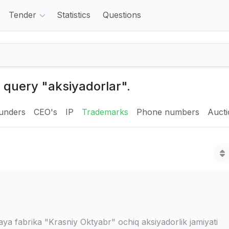
Tender
Statistics
Questions
e query "aksiyadorlar".
unders
CEO's
IP
Trademarks
Phone numbers
Auct
a fabrika "Krasniy Oktyabr" ochiq aksiyadorlik jamiyati