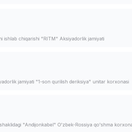
 ishlab chiqarishi "RITM" Aksiyadorlik jamiyati
orlik jamiyati "1-son qurilish deriksiya" unitar korxonasi
 shaklidagi "Andijonkabel" O'zbek-Rossiya qo'shma korxona