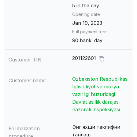
5 in the day
Opening date
Jan 19, 2023
Full payment term
90 bank. day
201122601
Customer TIN
Ozbekiston Respublikasi
Customer name:
Iqtisodiyot va moliya
vazirligi huzuridagi
Davlat asillik darajasi
nazorati inspeksiyasi
Энг яхши таклифни
Formalization
танлаш
procedure