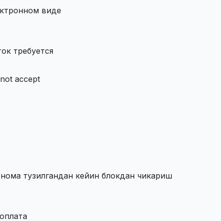
ектронном виде
ток требуется
not accept
%
нома тузилгандан кейин блокдан чикариш
оплата