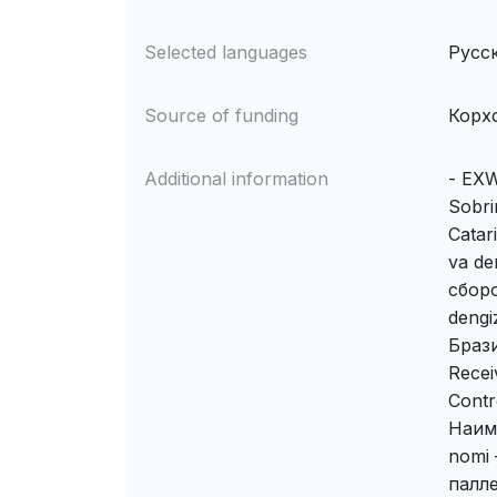
Selected languages
Русс
Source of funding
Корх
Additional information
- EXW
Sobri
Catar
va de
сбор
dengi
Брази
Recei
Contr
Наиме
nomi 
палле