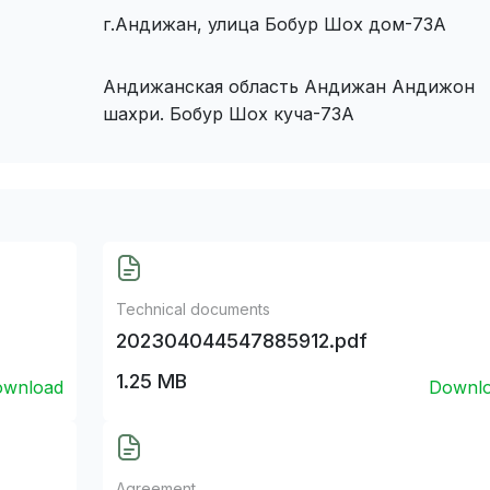
г.Андижан, улица Бобур Шох дом-73А
Андижанская область Андижан Андижон
шахри. Бобур Шох куча-73А
Technical documents
202304044547885912.pdf
1.25 MB
wnload
Downl
Agreement