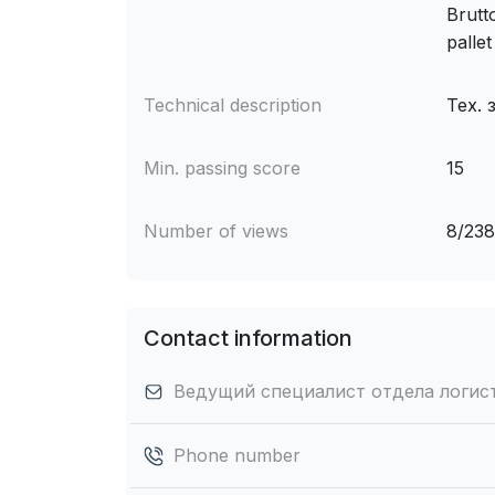
Brutt
palle
Technical description
Тех. 
Min. passing score
15
Number of views
8/23
Contact information
Ведущий специалист отдела логис
Phone number