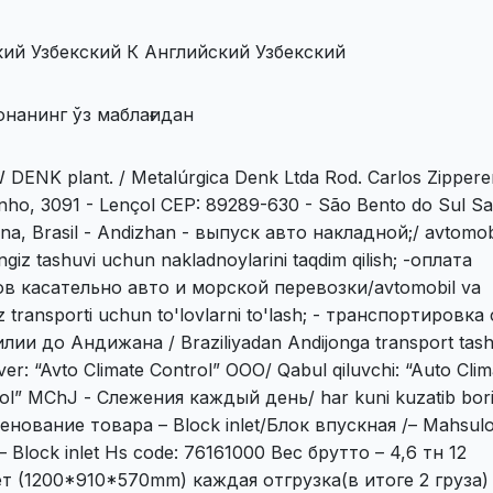
кий Узбекский К Английский Узбекский
онанинг ўз маблағидан
 DENK plant. / Metalúrgica Denk Ltda Rod. Carlos Zippere
nho, 3091 - Lençol CEP: 89289-630 - São Bento do Sul Sa
ina, Brasil - Andizhan - выпуск авто накладной;/ avtomob
ngiz tashuvi uchun nakladnoylarini taqdim qilish; -оплата
ов касательно авто и морской перевозки/avtomobil va
z transporti uchun to'lovlarni to'lash; - транспортировка 
лии до Андижана / Braziliyadan Andijonga transport tash
ver: “Avto Climate Control” ООО/ Qabul qiluvchi: “Auto Clim
ol” MChJ - Слежения каждый день/ har kuni kuzatib bori
нование товара – Block inlet/Блок впускная /– Mahsulo
– Block inlet Hs code: 76161000 Вес брутто – 4,6 тн 12
т (1200*910*570mm) каждая отгрузка(в итоге 2 груза) 