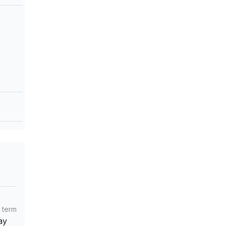
 term
ay