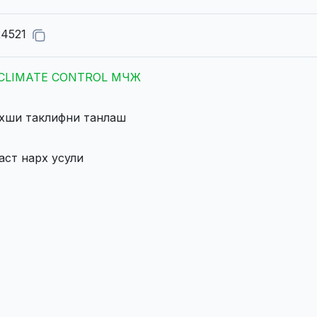
24521
 CLIMATE CONTROL МЧЖ
яхши таклифни танлаш
аст нарх усули