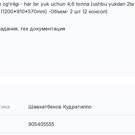
o og'irligi - har bir yuk uchun 4,6 tonna (ushbu yukdan 2ta 
t (1200*910*570mm) -Объем- 2 шт (2 консол)
задания. тех документация
8
тика
Шавкатбеков Кудратилло
905405555