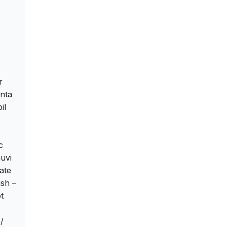
r
nta
il
с
uvi
ate
sh –
t
/