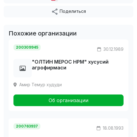
Поделиться
Похожие организации
200309945
30.12.1989
"ОЛТИH МЕРОС HРМ" хусусий
агрофирмаси
Амир Темур худуди
Об организации
200763937
18.08.1993