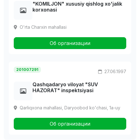
"KOMILJON" xususiy qishlog xo'jalik
korxonasi
O'rta Charxin mahallasi
Об организации
201007291
27.06.1997
Qashqadaryo viloyat "SUV
HAZORAT" inspektsiyasi
Qarliqxona mahallasi, Daryoobod ko'chasi, 1a-uy
Об организации