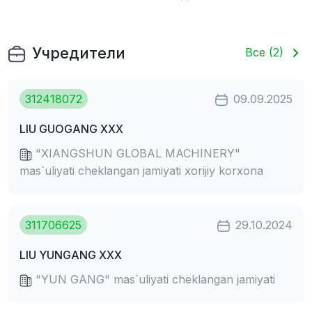
Учредители
Все (2)
312418072
09.09.2025
LIU GUOGANG XXX
"XIANGSHUN GLOBAL MACHINERY"
mas`uliyati cheklangan jamiyati xorijiy korxona
311706625
29.10.2024
LIU YUNGANG XXX
"YUN GANG" mas`uliyati cheklangan jamiyati