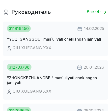
Руководитель
Все (4)
311916450
14.02.2025
"YUQI GANGGOU" mas`uliyati cheklangan jamiyati
QIU XUEGANG XXX
312733798
20.01.2026
"ZHONGKEZHUANGBEI" mas`uliyati cheklangan
jamiyati
QIU XUEGANG XXX
311706625
29.10.2024