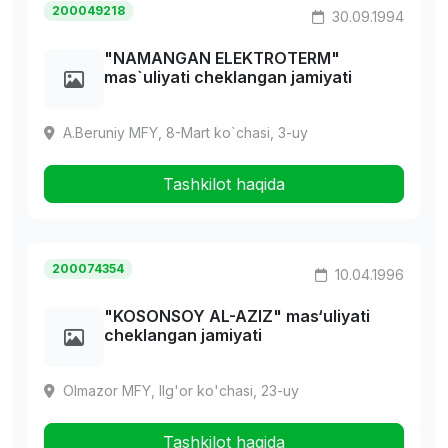
200049218
30.09.1994
"NAMANGAN ELEKTROTERM"
mas`uliyati cheklangan jamiyati
A.Beruniy MFY, 8-Mart ko`chasi, 3-uy
Tashkilot haqida
200074354
10.04.1996
"KOSONSOY AL-AZIZ" mas‘uliyati
cheklangan jamiyati
Olmazor MFY, Ilg'or ko'chasi, 23-uy
Tashkilot haqida