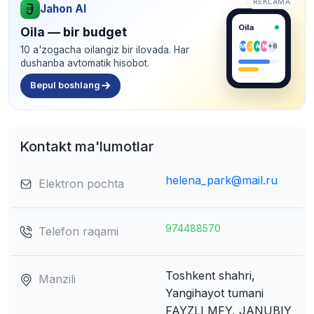
REKLAMA
Jahon AI
Oila
Oila — bir budget
M
J
A
N
+6
10 a'zogacha oilangiz bir ilovada. Har
dushanba avtomatik hisobot.
Bepul boshlang
Kontakt ma'lumotlar
helena_park@mail.ru
Elektron pochta
974488570
Telefon raqami
Toshkent shahri,
Manzili
Yangihayot tumani
FAYZLI MFY, JANUBIY