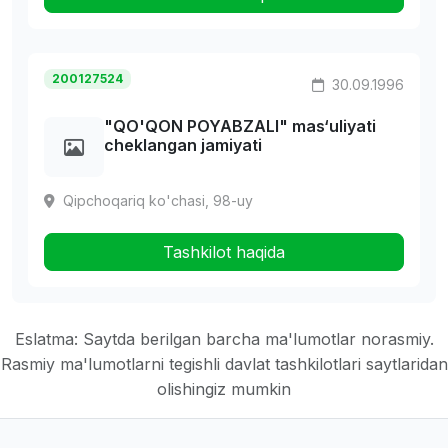
200127524
30.09.1996
"QO'QON POYABZALI" mas‘uliyati
cheklangan jamiyati
Qipchoqariq ko'chasi, 98-uy
Tashkilot haqida
Eslatma: Saytda berilgan barcha ma'lumotlar norasmiy.
Rasmiy ma'lumotlarni tegishli davlat tashkilotlari saytlaridan
olishingiz mumkin