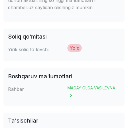
uchun aktual. Eng so'nggi ma'lumotlarni
chamber.uz saytidan olishingiz mumkin
Soliq qo'mitasi
Yo'q
Yirik soliq to'lovchi
Boshqaruv ma'lumotlari
MAGAY OLGA VASILEVNA
Rahbar
Ta'sischilar