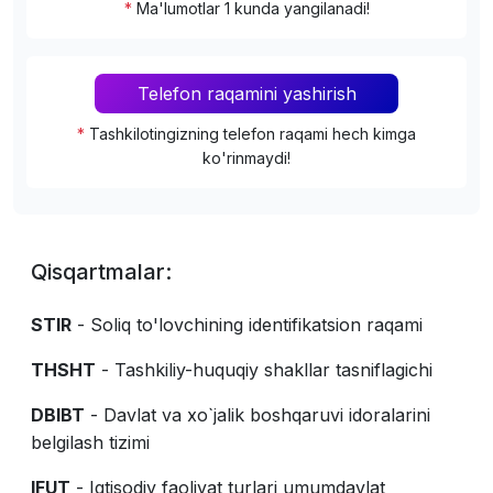
*
Ma'lumotlar 1 kunda yangilanadi!
Telefon raqamini yashirish
*
Tashkilotingizning telefon raqami hech kimga
ko'rinmaydi!
Qisqartmalar:
STIR
- Soliq to'lovchining identifikatsion raqami
THSHT
- Tashkiliy-huquqiy shakllar tasniflagichi
DBIBT
- Davlat va xo`jalik boshqaruvi idoralarini
belgilash tizimi
IFUT
- Iqtisodiy faoliyat turlari umumdavlat