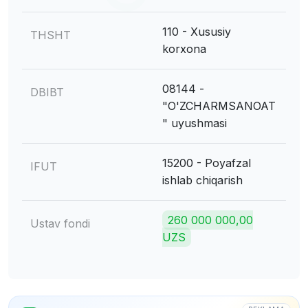
110 - Xususiy
THSHT
korxona
08144 -
DBIBT
"O'ZCHARMSANOAT
" uyushmasi
15200 - Poyаfzаl
IFUT
ishlаb chiqаrish
260 000 000,00
Ustav fondi
UZS