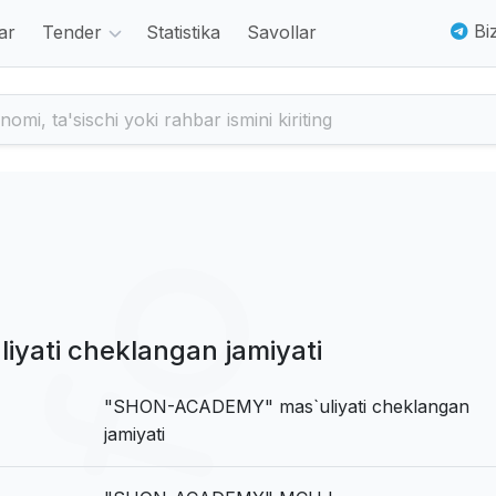
Biz
ar
Tender
Statistika
Savollar
ati cheklangan jamiyati
"SHON-ACADEMY" mas`uliyati cheklangan
jamiyati