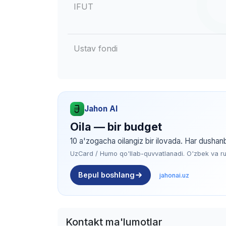
IFUT
Ustav fondi
Jahon AI
Oila — bir budget
10 a'zogacha oilangiz bir ilovada. Har dushan
UzCard / Humo qo'llab-quvvatlanadi. O'zbek va rus 
Bepul boshlang
jahonai.uz
Kontakt ma'lumotlar