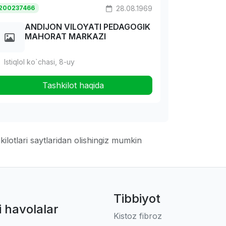
200237466
28.08.1969
ANDIJON VILOYATI PEDAGOGIK
MAHORAT MARKAZI
Istiqlol ko`chasi, 8-uy
Tashkilot haqida
ilotlari saytlaridan olishingiz mumkin
Tibbiyot
i havolalar
Kistoz fibroz