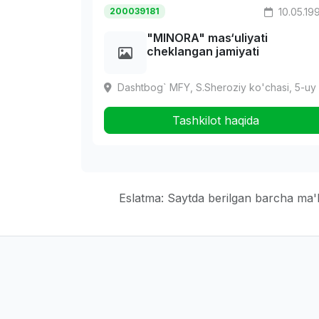
200039181
10.05.19
"MINORA" mas‘uliyati
cheklangan jamiyati
Dashtbog` MFY, S.Sheroziy ko'chasi, 5-uy
Tashkilot haqida
Eslatma: Saytda berilgan barcha ma'lu