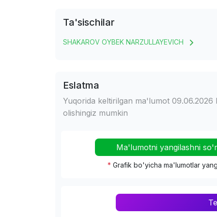
Ta'sischilar
SHAKAROV OYBEK NARZULLAYEVICH
Eslatma
Yuqorida keltirilgan ma'lumot 09.06.2026 
olishingiz mumkin
Ma'lumotni yangilashni so'
*
Grafik bo'yicha ma'lumotlar yang
Te