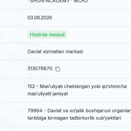
"SHON-ACADEMY" MCHJ
03.06.2026
Hozirda mavjud
Davlat xizmatlari markazi
313076870
152 - Mas‘uliyati cheklangan yoki qo‘shimcha
mas‘uliyatli jamiyat
79994 - Davlat va xo‘jalik boshqaruvi organlar
tarkibiga kirmagan tadbirkorlik sub‘yektlari