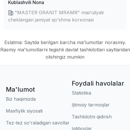
Kublashvili Nona
"MASTER GRANIT MRAMR" mas‘uliyati
cheklangan jamiyat qo'shma korxonasi
Eslatma: Saytda berilgan barcha ma'lumotlar norasmiy.
Rasmiy ma'lumotlarni tegishli davlat tashkilotlari saytlaridan
olishingiz mumkin
Foydali havolalar
Ma'lumot
Statistika
Biz haqimizda
Ijtimoiy tarmoqlar
Maxfiylik siyosati
Tashkilotni qidirish
Tez-tez so'raladigan savollar
Iqtiboslar