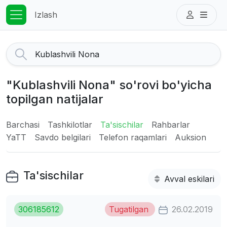
Izlash
"Kublashvili Nona" so'rovi bo'yicha
topilgan natijalar
Barchasi
Tashkilotlar
Ta'sischilar
Rahbarlar
YaTT
Savdo belgilari
Telefon raqamlari
Auksion
Ta'sischilar
Avval eskilari
306185612
Tugatilgan
26.02.2019