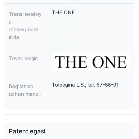
THE ONE
Transliteratsiy
a,
o'zbek/ingliz
tilida
Tovar belgisi
Tolpegina L.S., tel. 67-88-91
Bog'lanish
uchun manzil
Patent egasi