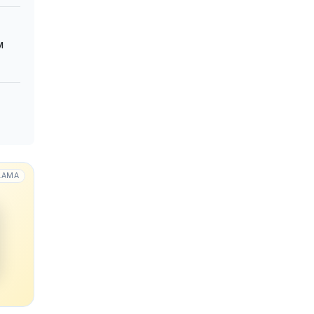
м
LAMA