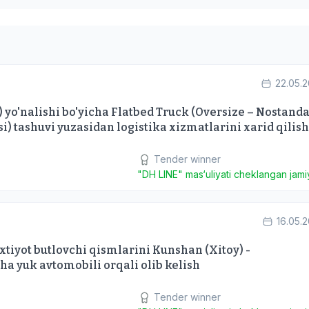
22.05.
 yo'nalishi bo'yicha Flatbed Truck (Oversize – Nostanda
i) tashuvi yuzasidan logistika xizmatlarini xarid qilish
Tender winner
"DH LINE" mas‘uliyati cheklangan jamiy
16.05.
tiyot butlovchi qismlarini Kunshan (Xitoy) -
ha yuk avtomobili orqali olib kelish
Tender winner