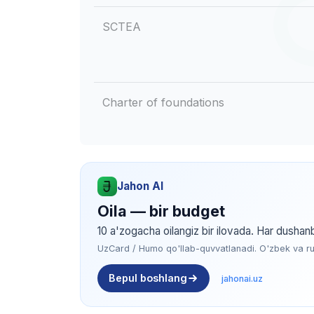
SCTEA
Charter of foundations
Jahon AI
Oila — bir budget
10 a'zogacha oilangiz bir ilovada. Har dushan
UzCard / Humo qo'llab-quvvatlanadi. O'zbek va rus 
Bepul boshlang
jahonai.uz