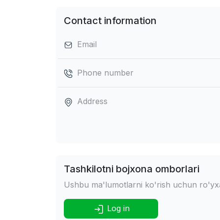
Contact information
Email
Phone number
Address
Tashkilotni bojxona omborlari
Ushbu ma'lumotlarni ko'rish uchun ro'yxat
Log in