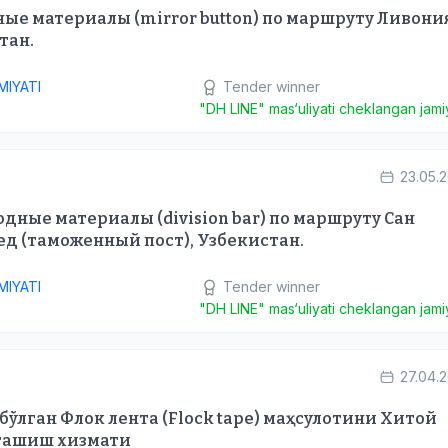
ные материалы (mirror button) по маршруту Ливония
тан.
MIYATI
Tender winner
"DH LINE" mas‘uliyati cheklangan jamiy
23.05.
одные материалы (division bar) по маршруту Сан
ед (таможенный пост), Узбекистан.
MIYATI
Tender winner
"DH LINE" mas‘uliyati cheklangan jamiy
27.04.
бўлган Флок лента (Flock tape) маҳсулотини Хитой
 ташиш хизмати