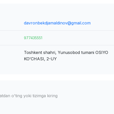
davronbekdjamaldinov@gmail.com
977435551
Toshkent shahri, Yunusobod tumani
OSIYO
KO'CHASI, 2-UY
dan o'ting yoki tizimga kiring