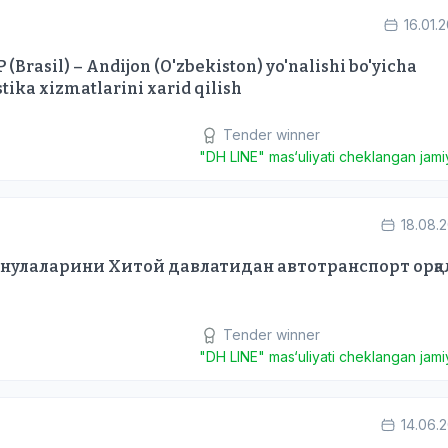
16.01.
P (Brasil) – Andijon (O'zbekiston) yo'nalishi bo'yicha
tika xizmatlarini xarid qilish
Tender winner
"DH LINE" mas‘uliyati cheklangan jamiy
18.08.
анулаларини Хитой давлатидан автотранспорт орқа
Tender winner
"DH LINE" mas‘uliyati cheklangan jamiy
14.06.