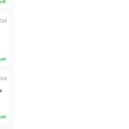
ati
2024
ati
2024
a
ati