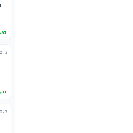
,
ati
2023
ati
2023