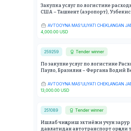
Закупка услуг по логистике расход
США – Ташкент (аэропорт), Узбекис
AVTOOYNA MAS‘ULIYATI CHEKLANGAN JA
4,000.00 USD
259259
Tender winner
По закупке услуг по логистике Расх
Пауло, Бразилия – Фергана Водий В
AVTOOYNA MAS‘ULIYATI CHEKLANGAN JA
13,000.00 USD
251089
Tender winner
Ишлаб чиқариш эхтиёжи учун зарур 
давлатидан автотранспорт орқали