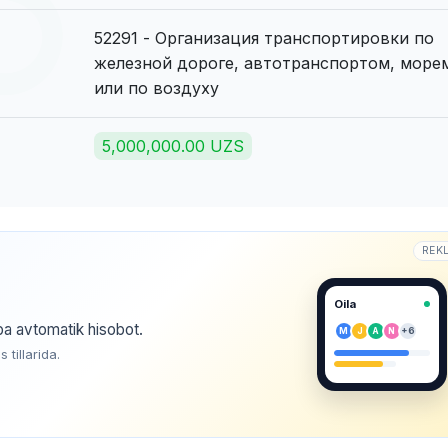
52291 - Организация транспортировки по
железной дороге, автотранспортом, море
или по воздуху
5,000,000.00 UZS
REK
Oila
ba avtomatik hisobot.
M
J
A
N
+6
tillarida.