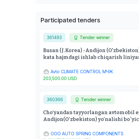
Participated tenders
361493
Tender winner
Busan (J.Korea) -Andijon (O'zbekiston)
kata hajmdagi ishlab chiqarish liniyas
Avto CLIMATE CONTROL МЧЖ
203,500.00 USD
360366
Tender winner
Cho‘yandan tayyorlangan avtomobil ex
Andijon(O’zbekiston) yo’nalishi bo`yic
ООО AUTO SPRING COMPONENTS