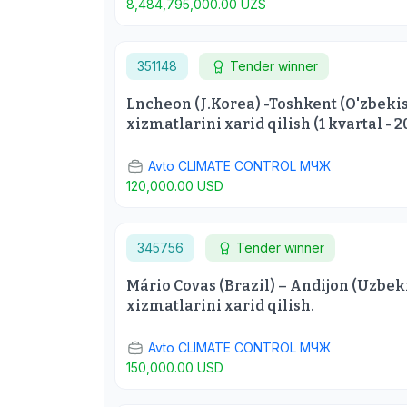
8,484,795,000.00 UZS
351148
Tender winner
Lncheon (J.Korea) -Toshkent (O'zbekist
xizmatlarini xarid qilish (1 kvartal - 2
Avto CLIMATE CONTROL МЧЖ
120,000.00 USD
345756
Tender winner
Mário Covas (Brazil) – Andijon (Uzbeki
xizmatlarini xarid qilish.
Avto CLIMATE CONTROL МЧЖ
150,000.00 USD