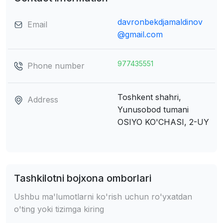
davronbekdjamaldinov
Email
@gmail.com
977435551
Phone number
Toshkent shahri,
Address
Yunusobod tumani
OSIYO KO'CHASI, 2-UY
Tashkilotni bojxona omborlari
Ushbu ma'lumotlarni ko'rish uchun ro'yxatdan
o'ting yoki tizimga kiring