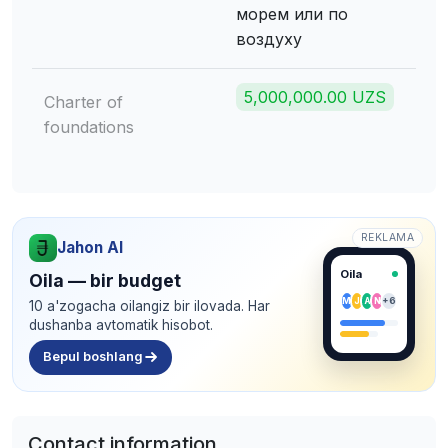
морем или по
воздуху
5,000,000.00 UZS
Charter of
foundations
REKLAMA
Jahon AI
Oila
Oila — bir budget
M
J
A
N
+6
10 a'zogacha oilangiz bir ilovada. Har
dushanba avtomatik hisobot.
Bepul boshlang
Contact information