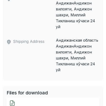
АндижанАндижон
вилояти, Андижон
шахри, Миллий
Тикланиш кўчаси 24
уй
Андижанская область
Shipping Address
АндижанАндижон
вилояти, Андижон
шахри, Миллий
Тикланиш кўчаси 24
уй
Files for download