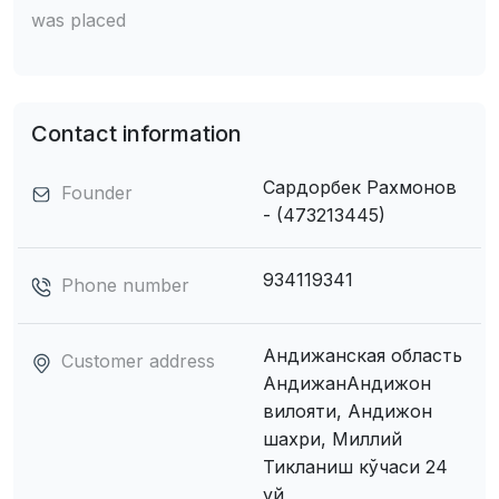
was placed
Contact information
Сардорбек Рахмонов
Founder
- (473213445)
934119341
Phone number
Андижанская область
Customer address
АндижанАндижон
вилояти, Андижон
шахри, Миллий
Тикланиш кўчаси 24
уй