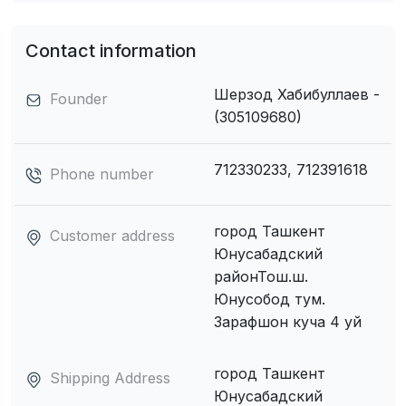
Contact information
Шерзод Хабибуллаев -
Founder
(305109680)
712330233, 712391618
Phone number
город Ташкент
Customer address
Юнусабадский
районТош.ш.
Юнусобод тум.
Зарафшон куча 4 уй
город Ташкент
Shipping Address
Юнусабадский