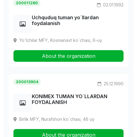
200011280
02.01.1992
Uchquduq tuman yo`llardan
foydalanish
Yo'lchilar MFY, Kosmanavt ko`chasi, 6-uy
About the organization
200013904
25.12.1990
KONIMEX TUMAN YO`LLARDAN
FOYDALANISH
Birlik MFY, Nurafshon ko`chasi, 46 uy
About the organization