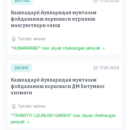
360744
17.05.2024
Кашкадарё йулларидан мунтазам
фойдаланиш корхонаси курилиш
махсулотлари олиш
Tender winner
"HUNARMAND" mas`uliyati cheklangan jamiyati
360461
17.05.2024
Кашкадарё йулларидан мунтазам
фойдаланиш корхонаси ДМ Битумвоз
хизмати
Tender winner
"TRANSYO`LQURILISH QARSHI" mas`uliyati cheklangan
jamiyati