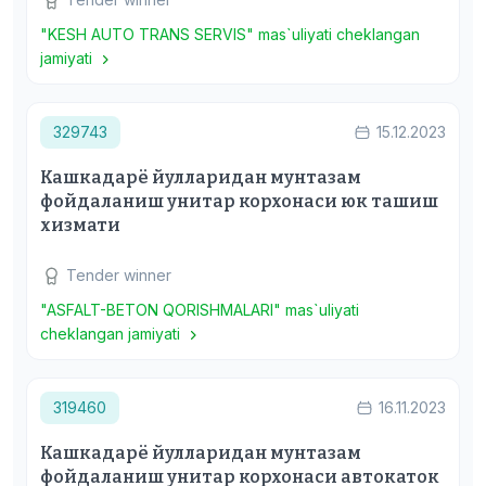
"KESH AUTO TRANS SERVIS" mas`uliyati cheklangan
jamiyati
329743
15.12.2023
Кашкадарё йулларидан мунтазам
фойдаланиш унитар корхонаси юк ташиш
хизмати
Tender winner
"ASFALT-BETON QORISHMALARI" mas`uliyati
cheklangan jamiyati
319460
16.11.2023
Кашкадарё йулларидан мунтазам
фойдаланиш унитар корхонаси автокаток