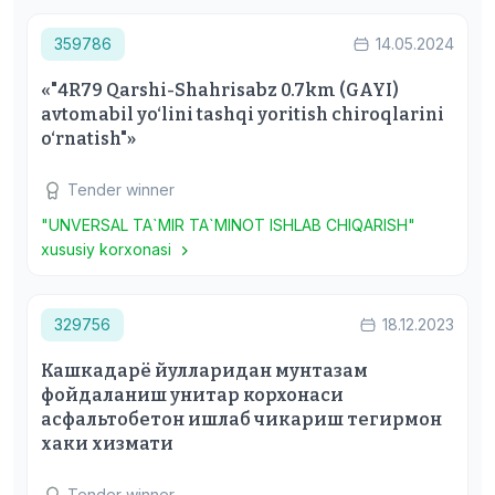
359786
14.05.2024
«"4R79 Qarshi-Shahrisabz 0.7km (GAYI)
avtomabil yo‘lini tashqi yoritish chiroqlarini
o‘rnatish"»
Tender winner
"UNVERSAL TA`MIR TA`MINOT ISHLAB CHIQARISH"
xususiy korxonasi
329756
18.12.2023
Кашкадарё йулларидан мунтазам
фойдаланиш унитар корхонаси
асфальтобетон ишлаб чикариш тегирмон
хаки хизмати
Tender winner