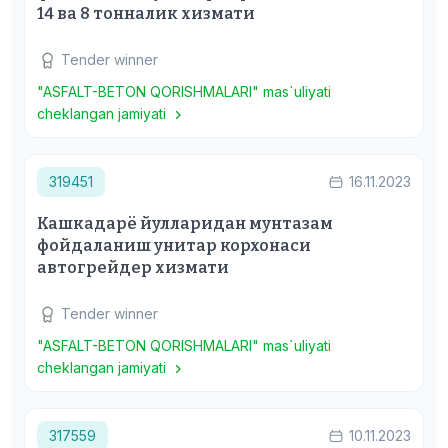
14 ва 8 тонналик хизмати
Tender winner
"ASFALT-BETON QORISHMALARI" mas`uliyati
cheklangan jamiyati
319451
16.11.2023
Кашкадарё йулларидан мунтазам
фойдаланиш унитар корхонаси
автогрейдер хизмати
Tender winner
"ASFALT-BETON QORISHMALARI" mas`uliyati
cheklangan jamiyati
317559
10.11.2023