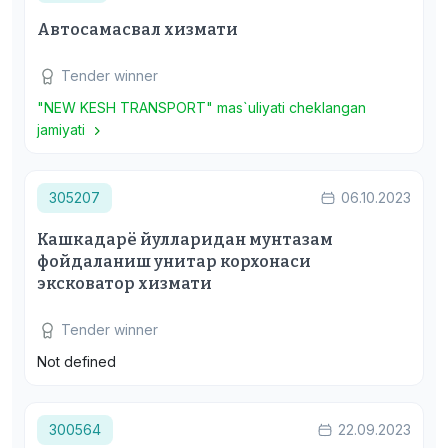
Автосамасвал хизмати
Tender winner
"NEW KESH TRANSPORT" mas`uliyati cheklangan
jamiyati
305207
06.10.2023
Кашкадарё йулларидан мунтазам
фойдаланиш унитар корхонаси
эксковатор хизмати
Tender winner
Not defined
300564
22.09.2023