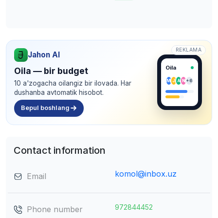
REKLAMA
Jahon AI
Oila
Oila — bir budget
M
J
A
N
+6
10 a'zogacha oilangiz bir ilovada. Har
dushanba avtomatik hisobot.
Bepul boshlang
Contact information
komol@inbox.uz
Email
972844452
Phone number