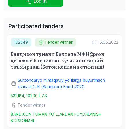
Log in
Participated tenders
102549
Tender winner
15.06.2022
Бандихон тумани Бектепа МФЙ Қўрғон
қишлоғи Багрикенг кучасини жорий
таъмирлаш (Бетон коплама еткизиш)
Surxondaryo mintaqaviy yo`llarga buyurtmachi
xizmati DUK (Bandixon) Fond-2020
531,184,201.00 UZS
Tender winner
BANDIXON TUMAN YO`LLARDAN FOYDALANISH
KORXONASI