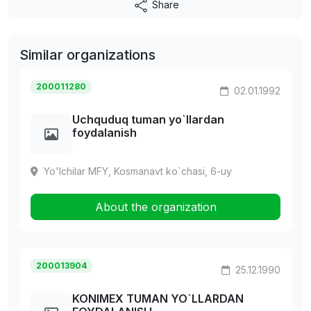
Share
Similar organizations
200011280
02.01.1992
Uchquduq tuman yo`llardan
foydalanish
Yo'lchilar MFY, Kosmanavt ko`chasi, 6-uy
About the organization
200013904
25.12.1990
KONIMEX TUMAN YO`LLARDAN