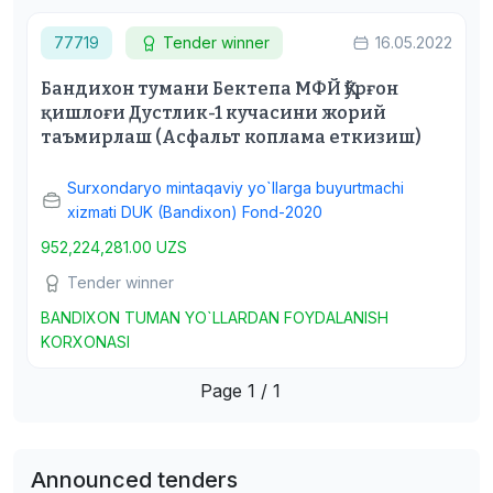
77719
Tender winner
16.05.2022
Бандихон тумани Бектепа МФЙ Қўрғон
қишлоғи Дустлик-1 кучасини жорий
таъмирлаш (Асфальт коплама еткизиш)
Surxondaryo mintaqaviy yo`llarga buyurtmachi
xizmati DUK (Bandixon) Fond-2020
952,224,281.00 UZS
Tender winner
BANDIXON TUMAN YO`LLARDAN FOYDALANISH
KORXONASI
Page 1 / 1
Announced tenders