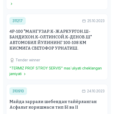
311217
25.10.2023
4Р-100 "МАНГУЗАР.К-ЖАРКУРГОН.Ш-
БАНДИХОН.К-ОЛТИНСОЙ.К-ДЕНОВ.Ш"
АВТОМОБИЛ ЙУЛИНИНГ 100-108 КМ
КИСМИГА СВЕТОФОР УРНАТИШ.
Tender winner
"TERMIZ PROF STROY SERVIS" mas`uliyati cheklangan
jamiyati
310910
24.10.2023
Майда заррали шебендан тайёрланган
Асфальт коришмаси тип БI ва II