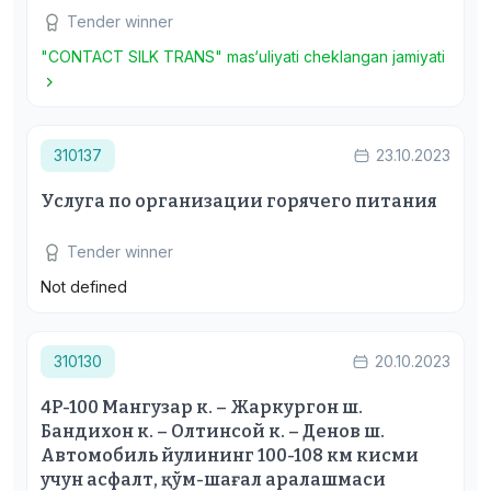
Tender winner
"CONTACT SILK TRANS" mas‘uliyati cheklangan jamiyati
310137
23.10.2023
Услуга по организации горячего питания
Tender winner
Not defined
310130
20.10.2023
4Р-100 Мангузар к. – Жаркургон ш.
Бандихон к. – Олтинсой к. – Денов ш.
Автомобиль йулининг 100-108 км кисми
учун асфалт, қўм-шағал аралашмаси