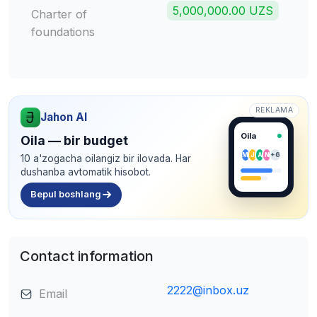
5,000,000.00 UZS
Charter of
foundations
REKLAMA
Jahon AI
Oila
Oila — bir budget
M
J
A
N
+6
10 a'zogacha oilangiz bir ilovada. Har
dushanba avtomatik hisobot.
Bepul boshlang
Contact information
2222@inbox.uz
Email