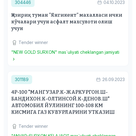
304446
04.10.2023
Қизириқ туман “Янгикент” махалласи ички
кўчалари учун асфалт махсулоти олиш
учун
Tender winner
"NEW GOLD SURXON" mas`uliyati cheklangan jamiyati
301189
26.09.2023
4Р-100 "МАНГУЗАР.К-ЖАРКУРГОН.Ш-
БАНДИХОН.К-ОЛТИНСОЙ.К-ДЕНОВ.Ш"
АВТОМОБИЛ ЙУЛИНИНГ 100-108 КМ
КИСМИГА ГАЗ КУВУРЛАРИНИ УТКАЗИШ
Tender winner
"ANVAR-SURXON KELAJAGI" mas`uliyati cheklangan