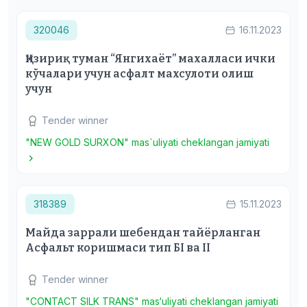
320046
16.11.2023
Қизириқ туман “Янгихаёт” махалласи ички
кўчалари учун асфалт махсулоти олиш
учун
Tender winner
"NEW GOLD SURXON" mas`uliyati cheklangan jamiyati
318389
15.11.2023
Майда заррали шебендан тайёрланган
Асфальт коришмаси тип БI ва II
Tender winner
"CONTACT SILK TRANS" mas‘uliyati cheklangan jamiyati