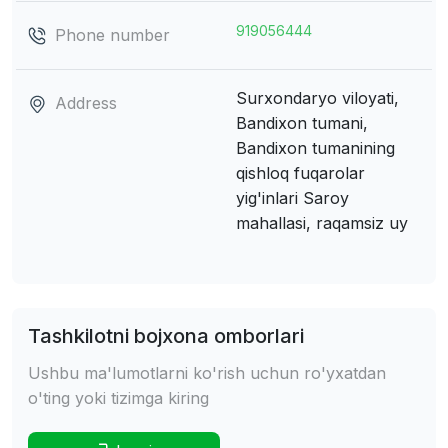
919056444
Phone number
Surxondaryo viloyati,
Address
Bandixon tumani,
Bandixon tumanining
qishloq fuqarolar
yig'inlari
Saroy
mahallasi, raqamsiz uy
Tashkilotni bojxona omborlari
Ushbu ma'lumotlarni ko'rish uchun ro'yxatdan
o'ting yoki tizimga kiring