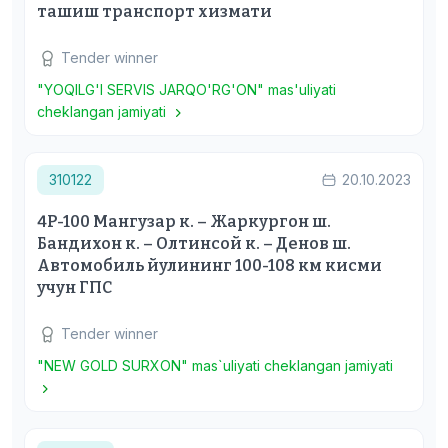
ташиш транспорт хизмати
Tender winner
"YOQILG'I SERVIS JARQO'RG'ON" mas'uliyati
cheklangan jamiyati
310122
20.10.2023
4Р-100 Мангузар к. – Жаркургон ш.
Бандихон к. – Олтинсой к. – Денов ш.
Автомобиль йулининг 100-108 км кисми
учун ГПС
Tender winner
"NEW GOLD SURXON" mas`uliyati cheklangan jamiyati