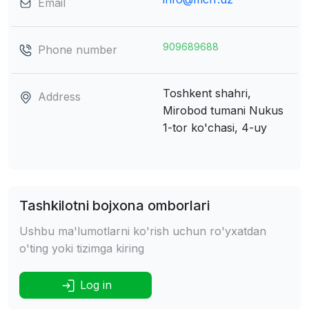
Email
909689688
Phone number
Toshkent shahri,
Address
Mirobod tumani
Nukus
1-tor ko'chasi, 4-uy
Tashkilotni bojxona omborlari
Ushbu ma'lumotlarni ko'rish uchun ro'yxatdan
o'ting yoki tizimga kiring
Log in