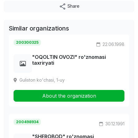
Share
Similar organizations
200300325
22.06.1998
"OQOLTIN OVOZI" ro'znomasi
taxriryati
Guliston ko'chasi, 1-uy
About the organization
200498934
30.12.1991
"SHEROBOD" ro'znomasi