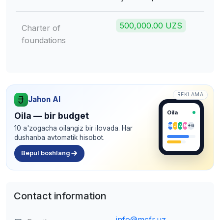
500,000.00 UZS
Charter of
foundations
REKLAMA
Jahon AI
Oila
Oila — bir budget
M
J
A
N
+6
10 a'zogacha oilangiz bir ilovada. Har
dushanba avtomatik hisobot.
Bepul boshlang
Contact information
info@mcfr.uz