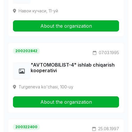
Hавои кучаси, 11-уй
About the organization
200202842
07.03.1995
"AVTOMOBILIST-4" ishlab chiqarish
kooperativi
Turgeneva ko'chasi, 100-uy
About the organization
200322400
25.08.1997