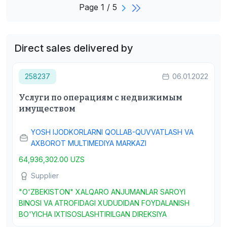
Page 1 / 5
Direct sales delivered by
258237
06.01.2022
Услуги по операциям с недвижимым
имуществом
YOSH IJODKORLARNI QOLLAB-QUVVATLASH VA
AXBOROT MULTIMEDIYA MARKAZI
64,936,302.00 UZS
Supplier
"O'ZBEKISTON" XALQARO ANJUMANLAR SAROYI
BINOSI VA ATROFIDAGI XUDUDIDAN FOYDALANISH
BO'YICHA IXTISOSLASHTIRILGAN DIREKSIYA