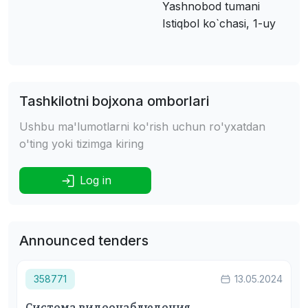
Yashnobod tumani
Istiqbol ko`chasi, 1-uy
Tashkilotni bojxona omborlari
Ushbu ma'lumotlarni ko'rish uchun ro'yxatdan
o'ting yoki tizimga kiring
Log in
Announced tenders
358771
13.05.2024
Система видеонаблюдения