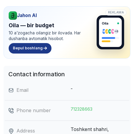
REKLAMA
Jahon AI
Oila
Oila — bir budget
M
J
A
N
+6
10 a'zogacha oilangiz bir ilovada. Har
dushanba avtomatik hisobot.
Bepul boshlang
Contact information
-
Email
712328663
Phone number
Toshkent shahri,
Address