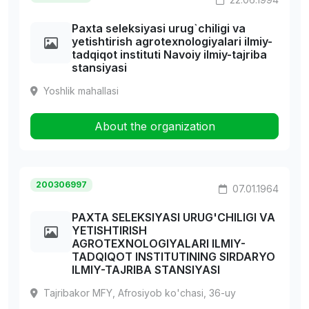
Paxta seleksiyasi urug`chiligi va
yetishtirish agrotexnologiyalari ilmiy-
tadqiqot instituti Navoiy ilmiy-tajriba
stansiyasi
Yoshlik mahallasi
About the organization
200306997
07.01.1964
PAXTA SELEKSIYASI URUG'CHILIGI VA
YETISHTIRISH
AGROTEXNOLOGIYALARI ILMIY-
TADQIQOT INSTITUTINING SIRDARYO
ILMIY-TAJRIBA STANSIYASI
Tajribakor MFY, Afrosiyob ko'chasi, 36-uy