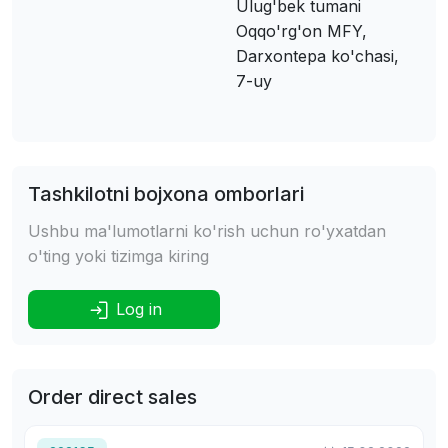
Ulug'bek tumani
Oqqo'rg'on MFY,
Darxontepa ko'chasi,
7-uy
Tashkilotni bojxona omborlari
Ushbu ma'lumotlarni ko'rish uchun ro'yxatdan
o'ting yoki tizimga kiring
Log in
Order direct sales