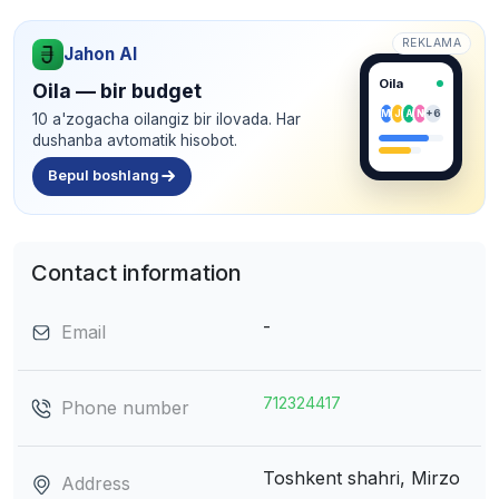
REKLAMA
Jahon AI
Oila
Oila — bir budget
M
J
A
N
+6
10 a'zogacha oilangiz bir ilovada. Har
dushanba avtomatik hisobot.
Bepul boshlang
Contact information
-
Email
712324417
Phone number
Toshkent shahri, Mirzo
Address