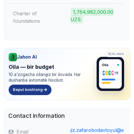
1,764,982,000.00
Charter of
UZS
foundations
REKLAMA
Jahon AI
Oila
Oila — bir budget
M
J
A
N
+6
10 a'zogacha oilangiz bir ilovada. Har
dushanba avtomatik hisobot.
Bepul boshlang
Contact information
jiz.zafarobodavtoyul@e
Email