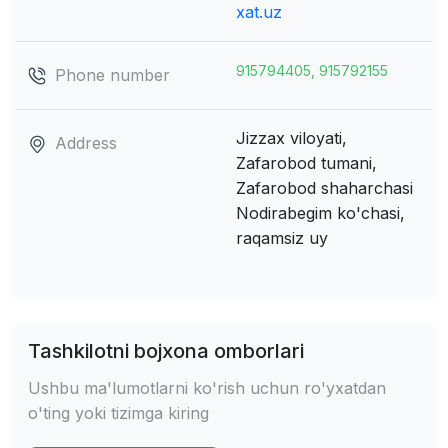
xat.uz
915794405, 915792155
Phone number
Jizzax viloyati,
Address
Zafarobod tumani,
Zafarobod shaharchasi
Nodirabegim ko'chasi,
raqamsiz uy
Tashkilotni bojxona omborlari
Ushbu ma'lumotlarni ko'rish uchun ro'yxatdan
o'ting yoki tizimga kiring