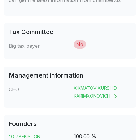
can get the latest information from chamber.uz
Tax Committee
No
Big tax payer
Management information
XIKMATOV XURSHID
CEO
KARIMXONOVICH
Founders
100.00 %
"O`ZBEKISTON