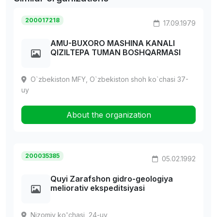
200017218
17.09.1979
AMU-BUXORO MASHINA KANALI
QIZILTEPA TUMAN BOSHQARMASI
O`zbekiston MFY, O`zbekiston shoh ko`chasi 37-
uy
About the organization
200035385
05.02.1992
Quyi Zarafshon gidro-geologiya
meliorativ ekspeditsiyasi
Nizomiy ko'chasi, 24-uy