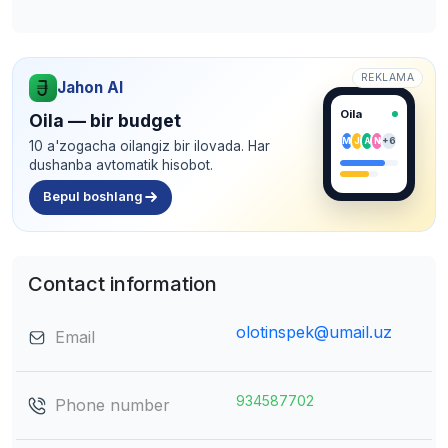
REKLAMA
Jahon AI
Oila
Oila — bir budget
M
J
A
N
+6
10 a'zogacha oilangiz bir ilovada. Har
dushanba avtomatik hisobot.
Bepul boshlang
Contact information
olotinspek@umail.uz
Email
934587702
Phone number