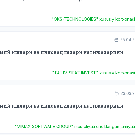
"OKS-TECHNOLOGIES" xususiy korxonas
25.04.
лмий ишлари ва инновациялари натижаларини
"TA'LIM SIFAT INVEST" xususiy korxonas
23.03.
лмий ишлари ва инновациялари натижаларини
"MIMAX SOFTWARE GROUP" mas`uliyati cheklangan jamiyat