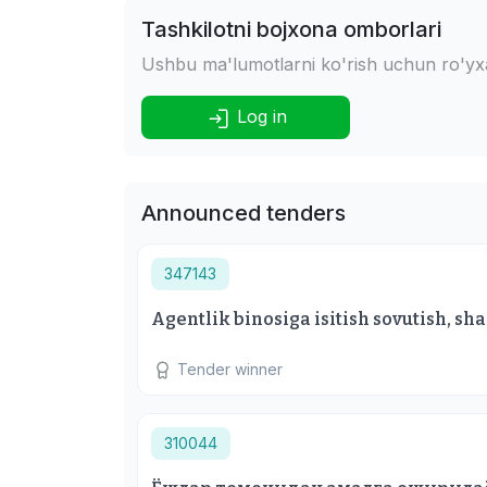
Tashkilotni bojxona omborlari
Ushbu ma'lumotlarni ko'rish uchun ro'yxat
Log in
Announced tenders
347143
Agentlik binosiga isitish sovutish, s
Tender winner
310044