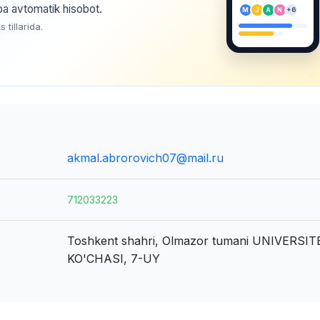
ba avtomatik hisobot.
M
J
A
N
+6
tillarida.
akmal.abrorovich07@mail.ru
712033223
Toshkent shahri, Olmazor tumani
UNIVERSIT
KO'CHASI, 7-UY