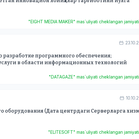
тган инновацион лойиҳалар тарғиботини йўлга
"EIGHT MEDIA MAKER" mas`uliyati cheklangan jamiyat
23.10.
о разработке программного обеспечения;
услуги в области информационных технологий
"DATAGAZE" mas`uliyati cheklangan jamiyat
10.10.
о оборудования (Дата центрдаги Серверларга хиз
"ELITESOFT" mas`uliyati cheklangan jamiyat