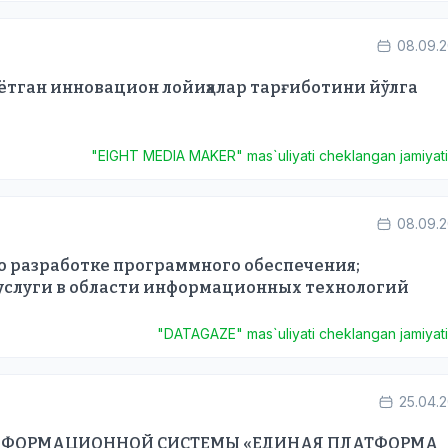
08.09.
тган инновацион лойиҳалар тарғиботини йўлга
"EIGHT MEDIA MAKER" mas`uliyati cheklangan jamiyat
08.09.
о разработке программного обеспечения;
услуги в области информационных технологий
"DATAGAZE" mas`uliyati cheklangan jamiyat
25.04.
ИНФОРМАЦИОННОЙ СИСТЕМЫ «ЕДИНАЯ ПЛАТФОРМА