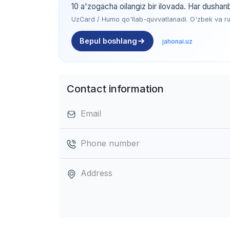
10 a'zogacha oilangiz bir ilovada. Har dushan
UzCard / Humo qo'llab-quvvatlanadi. O'zbek va rus 
Bepul boshlang
jahonai.uz
Contact information
Email
Phone number
Address