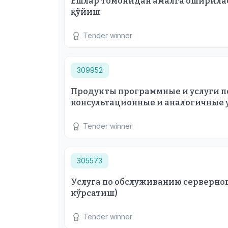
Ёшлар томонидан амалга оширилаё
қўйиш
Tender winner
309952
Продукты программные и услуги п
консультационные и аналогичные 
Tender winner
305573
Услуга по обслуживанию серверног
кўрсатиш)
Tender winner