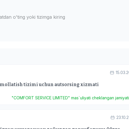
dan o'ting yoki tizimga kiring
15.03.
hamollatish tizimi uchun autsorsing xizmati
"COMFORT SERVICE LIMITED" mas`uliyati cheklangan jamiyat
23.10.