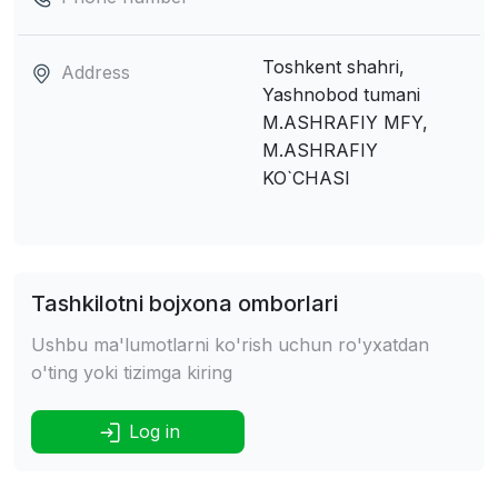
Toshkent shahri,
Address
Yashnobod tumani
M.ASHRAFIY MFY,
M.ASHRAFIY
KO`CHASI
Tashkilotni bojxona omborlari
Ushbu ma'lumotlarni ko'rish uchun ro'yxatdan
o'ting yoki tizimga kiring
Log in