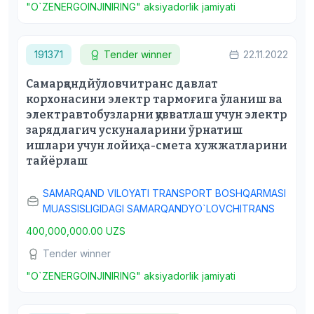
"O`ZENERGOINJINIRING" aksiyadorlik jamiyati
191371
Tender winner
22.11.2022
Самарқандйўловчитранс давлат
корхонасини электр тармоғига ўланиш ва
электравтобузларни қувватлаш учун электр
зарядлагич ускуналарини ўрнатиш
ишлари учун лойиҳа-смета хужжатларини
тайёрлаш
SAMARQAND VILOYATI TRANSPORT BOSHQARMASI
MUASSISLIGIDAGI SAMARQANDYO`LOVCHITRANS
400,000,000.00 UZS
Tender winner
"O`ZENERGOINJINIRING" aksiyadorlik jamiyati