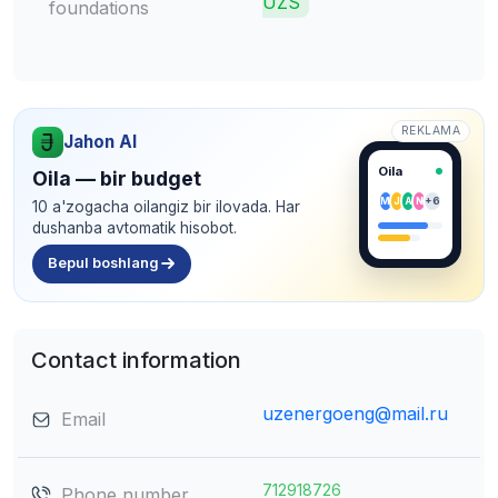
UZS
foundations
REKLAMA
Jahon AI
Oila
Oila — bir budget
M
J
A
N
+6
10 a'zogacha oilangiz bir ilovada. Har
dushanba avtomatik hisobot.
Bepul boshlang
Contact information
uzenergoeng@mail.ru
Email
712918726
Phone number