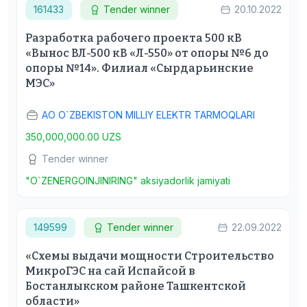
161433
Tender winner
20.10.2022
Разработка рабочего проекта 500 кВ
«Вынос ВЛ-500 кВ «Л-550» от опоры №6 до
опоры №14». Филиал «Сырдарьинские
МЭС»
АО O`ZBEKISTON MILLIY ELEKTR TARMOQLARI
350,000,000.00 UZS
Tender winner
"O`ZENERGOINJINIRING" aksiyadorlik jamiyati
149599
Tender winner
22.09.2022
«Схемы выдачи мощности Строительство
МикроГЭС на сай Испайсой в
Бостанлыкском районе Ташкентской
области»