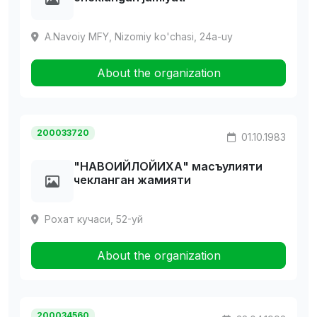
A.Navoiy MFY, Nizomiy ko'chasi, 24a-uy
About the organization
200033720
01.10.1983
"HАВОИЙЛОЙИХА" масъулияти
чекланган жамияти
Рохат кучаси, 52-уй
About the organization
200034560