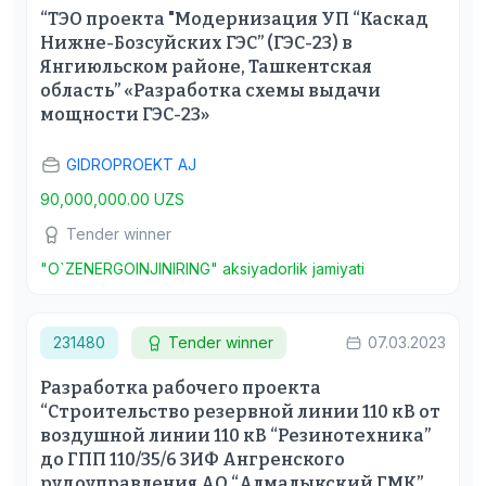
“ТЭО проекта "Модернизация УП “Каскад
Нижне-Бозсуйских ГЭС” (ГЭС-23) в
Янгиюльском районе, Ташкентская
область” «Разработка схемы выдачи
мощности ГЭС-23»
GIDROPROEKT AJ
90,000,000.00 UZS
Tender winner
"O`ZENERGOINJINIRING" aksiyadorlik jamiyati
231480
Tender winner
07.03.2023
Разработка рабочего проекта
“Строительство резервной линии 110 кВ от
воздушной линии 110 кВ “Резинотехника”
до ГПП 110/35/6 ЗИФ Ангренского
рудоуправления АО “Алмалыкский ГМК”