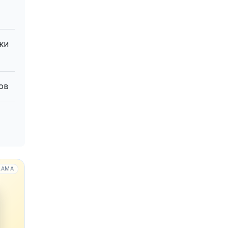
ки
ов
LAMA