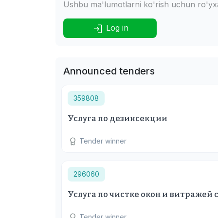
Ushbu ma'lumotlarni ko'rish uchun ro'yxat
Log in
Announced tenders
359808
Услуга по дезинсекции
Tender winner
296060
Услуга по чистке окон и витражей
Tender winner