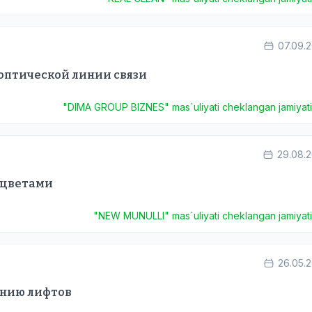
07.09.
оптической линии связи
"DIMA GROUP BIZNES" mas`uliyati cheklangan jamiyat
29.08.
 цветами
"NEW MUNULLI" mas`uliyati cheklangan jamiyat
26.05.
анию лифтов