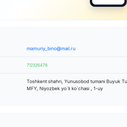
mamuriy_bino@mail.ru
712326478
Toshkent shahri, Yunusobod tumani
Buyuk Tu
MFY, Niyozbek yo`li ko`chasi , 1-uy