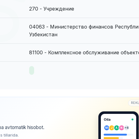
270 - Учреждение
04063 - Министерство финансов Республи
Узбекистан
81100 - Комплексное обслуживание объект
REK
Oila
ba avtomatik hisobot.
M
J
A
N
+6
tillarida.