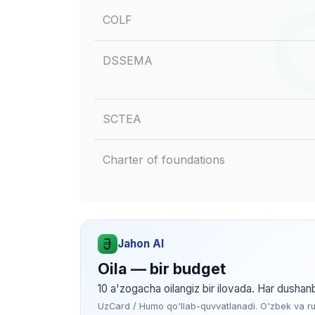
COLF
DSSEMA
SCTEA
Charter of foundations
Jahon AI
Oila — bir budget
10 a'zogacha oilangiz bir ilovada. Har dushan
UzCard / Humo qo'llab-quvvatlanadi. O'zbek va rus 