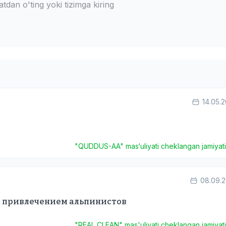
dan o'ting yoki tizimga kiring
14.05.
"QUDDUS-AA" mas‘uliyati cheklangan jamiyat
08.09.
 с привлечением альпинистов
"REAL CLEAN" mas'uliyati cheklangan jamiyat