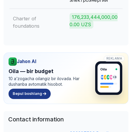
электроэнергии
176,233,444,000,00
Charter of
0.00 UZS
foundations
REKLAMA
Jahon AI
Oila
Oila — bir budget
M
J
A
N
+6
10 a'zogacha oilangiz bir ilovada. Har
dushanba avtomatik hisobot.
Bepul boshlang
Contact information