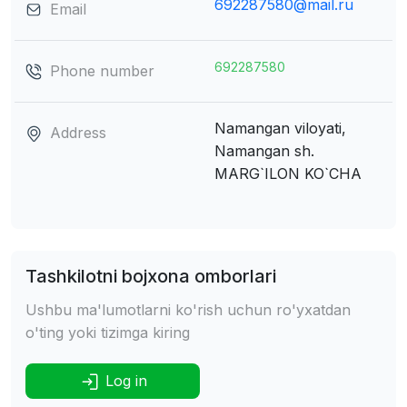
692287580@mail.ru
Email
692287580
Phone number
Namangan viloyati,
Address
Namangan sh.
MARG`ILON KO`CHA
Tashkilotni bojxona omborlari
Ushbu ma'lumotlarni ko'rish uchun ro'yxatdan
o'ting yoki tizimga kiring
Log in