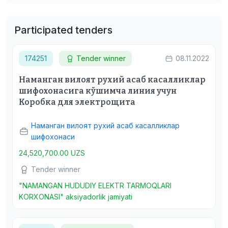
Participated tenders
174251
Tender winner
08.11.2022
Наманган вилоят рухий асаб касалликлар
шифохонасига кўшимча линия учун
Коробка для электрощита
Наманган вилоят рухий асаб касалликлар
шифохонаси
24,520,700.00 UZS
Tender winner
"NAMANGAN HUDUDIY ELEKTR TARMOQLARI
KORXONASI" aksiyadorlik jamiyati