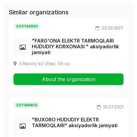
Similar organizations
200144930
03.06.1997
"FARG'ONA ELEKTR TARMOQLARI
HUDUDIY KORXONASI " aksiyadorlik
jamiyati
A.Navoiy ko'chasi, 5A-uy
About the organization
201188400
19.07.2001
"BUXORO HUDUDIY ELEKTR
TARMOQLARI" aksiyadorlik jamiyati