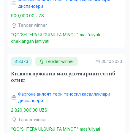
диспансери
900,000.00 UZS
Tender winner
"QO'SHTEPA ULGURJI TA'MINOT" mas'uliyati
cheklangan jamiyati
313373
Tender winner
30.10.2023
Кишлок хужалик махсулотларини сотиб
олиш
Фаргона вилоят тери таносил касалликлари
диспансери
2,820,000.00 UZS
Tender winner
"QO'SHTEPA ULGURJI TA'MINOT" mas'uliyati