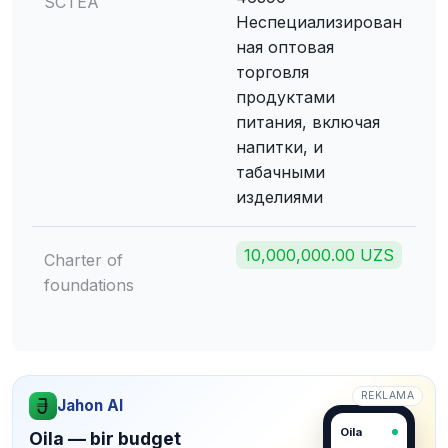
SCTEA
Неспециализирован
ная оптовая
торговля
продуктами
питания, включая
напитки, и
табачными
изделиями
10,000,000.00 UZS
Charter of
foundations
REKLAMA
Jahon AI
Oila
Oila — bir budget