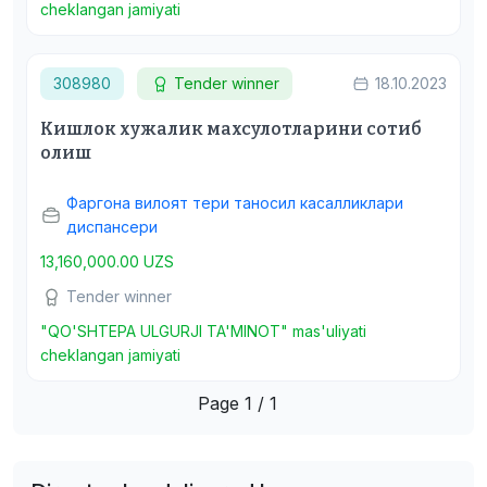
cheklangan jamiyati
308980
Tender winner
18.10.2023
Кишлок хужалик махсулотларини сотиб
олиш
Фаргона вилоят тери таносил касалликлари
диспансери
13,160,000.00 UZS
Tender winner
"QO'SHTEPA ULGURJI TA'MINOT" mas'uliyati
cheklangan jamiyati
Page 1 / 1