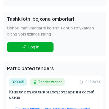
Tashkilotni bojxona omborlari
Ushbu ma'lumotlarni ko'rish uchun ro'yxatdan
o'ting yoki tizimga kiring
Log in
Participated tenders
329305
Tender winner
13.12.2023
Кишлок хужалик махсулотларини сотиб
олиш
Фаргона вилоят тери таносил касалликлари