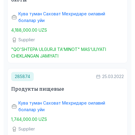
Кува туман Саховат Мехридаре оилавий
болалар уйи
4,188,000.00 UZS
Supplier
"QO'SHTEPA ULGURJI TA'MINOT" MAS‘ULIYATI
CHEKLANGAN JAMIYATI
285874
25.03.2022
Продукты пищевые
Кува туман Саховат Мехридаре оилавий
болалар уйи
1,744,000.00 UZS
Supplier