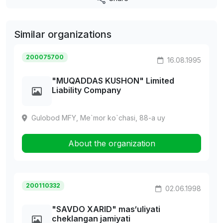
Similar organizations
200075700
16.08.1995
"MUQADDAS KUSHON" Limited
Liability Company
Gulobod MFY, Me`mor ko`chasi, 88-a uy
About the organization
200110332
02.06.1998
"SAVDO XARID" mas‘uliyati
cheklangan jamiyati