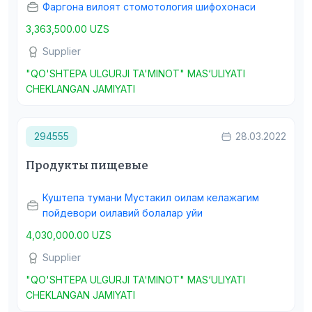
Фаргона вилоят стомотология шифохонаси
3,363,500.00 UZS
Supplier
"QO'SHTEPA ULGURJI TA'MINOT" MAS‘ULIYATI
CHEKLANGAN JAMIYATI
294555
28.03.2022
Продукты пищевые
Куштепа тумани Мустакил оилам келажагим
пойдевори оилавий болалар уйи
4,030,000.00 UZS
Supplier
"QO'SHTEPA ULGURJI TA'MINOT" MAS‘ULIYATI
CHEKLANGAN JAMIYATI