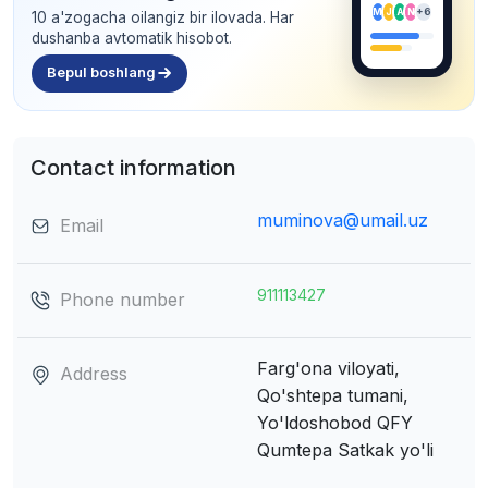
M
J
A
N
+6
10 a'zogacha oilangiz bir ilovada. Har
dushanba avtomatik hisobot.
Bepul boshlang
Contact information
muminova@umail.uz
Email
911113427
Phone number
Farg'ona viloyati,
Address
Qo'shtepa tumani,
Yo'ldoshobod QFY
Qumtepa Satkak yo'li