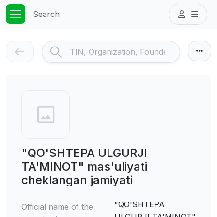
Search
"QO'SHTEPA ULGURJI
TA'MINOT" mas'uliyati
cheklangan jamiyati
"QO'SHTEPA
Official name of the
ULGURJI TA'MINOT"