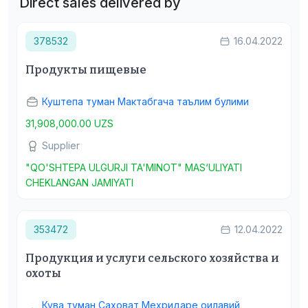
Direct sales delivered by
378532
16.04.2022
Продукты пищевые
Куштепа туман Мактабгача таълим булими
31,908,000.00 UZS
Supplier
"QO'SHTEPA ULGURJI TA'MINOT" MAS‘ULIYATI
CHEKLANGAN JAMIYATI
353472
12.04.2022
Продукция и услуги сельского хозяйства и
охоты
Кува туман Саховат Мехридаре оилавий