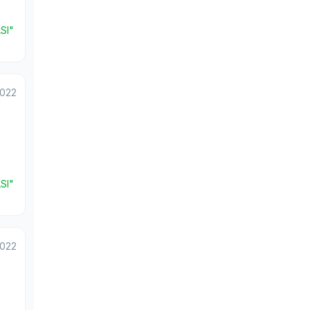
SI"
2022
SI"
2022