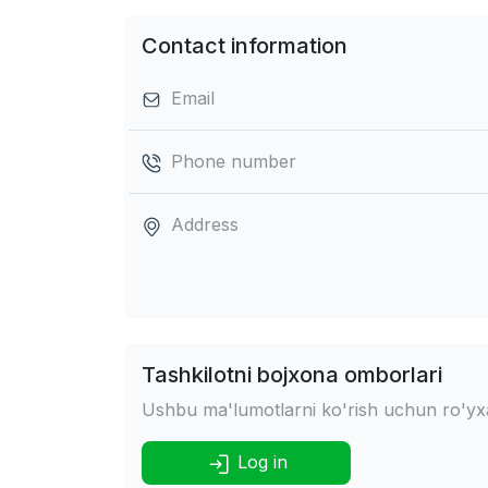
Contact information
Email
Phone number
Address
Tashkilotni bojxona omborlari
Ushbu ma'lumotlarni ko'rish uchun ro'yxat
Log in