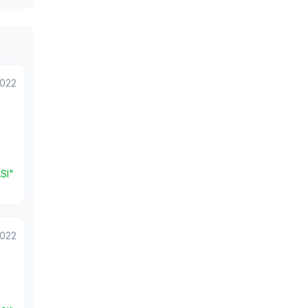
2022
SI"
2022