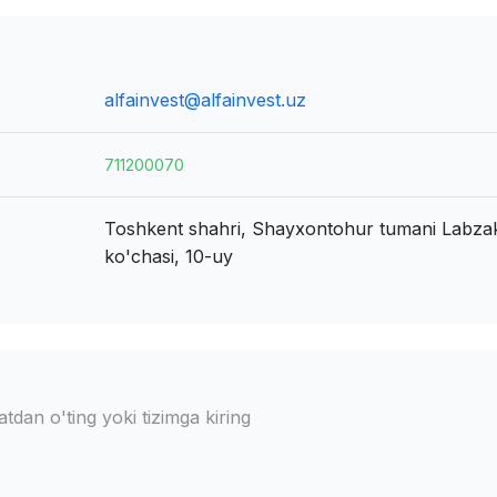
alfainvest@alfainvest.uz
711200070
Toshkent shahri, Shayxontohur tumani
Labza
ko'chasi, 10-uy
dan o'ting yoki tizimga kiring