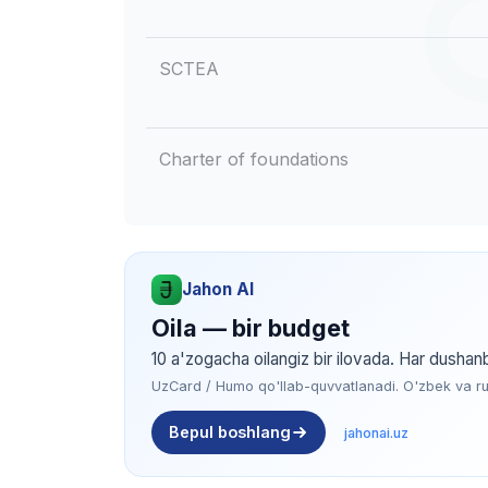
SCTEA
Charter of foundations
Jahon AI
Oila — bir budget
10 a'zogacha oilangiz bir ilovada. Har dushan
UzCard / Humo qo'llab-quvvatlanadi. O'zbek va rus 
Bepul boshlang
jahonai.uz