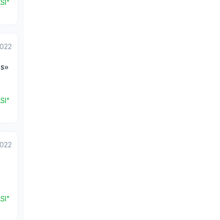
SI"
2022
s»
SI"
2022
SI"