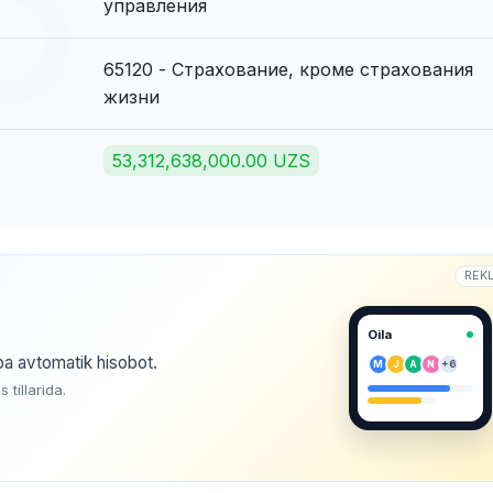
управления
65120 - Страхование, кроме страхования
жизни
53,312,638,000.00 UZS
REK
Oila
ba avtomatik hisobot.
M
J
A
N
+6
tillarida.