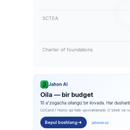
SCTEA
Charter of foundations
Jahon AI
Oila — bir budget
10 a'zogacha oilangiz bir ilovada. Har dushan
UzCard / Humo qo'llab-quvvatlanadi. O'zbek va rus 
Bepul boshlang
jahonai.uz