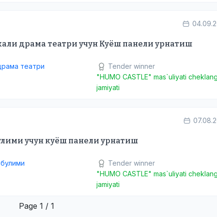
04.09.
кали драма театри учун Куёш панели урнатиш
драма театри
Tender winner
"HUMO CASTLE" mas`uliyati cheklan
jamiyati
07.08.
улими учун куёш панели урнатиш
 булими
Tender winner
"HUMO CASTLE" mas`uliyati cheklan
jamiyati
Page 1 / 1