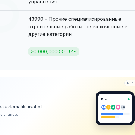
управления
43990 - Прочие специализированные
строительные работы, не включенные в
другие категории
20,000,000.00 UZS
REK
Oila
ba avtomatik hisobot.
M
J
A
N
+6
tillarida.