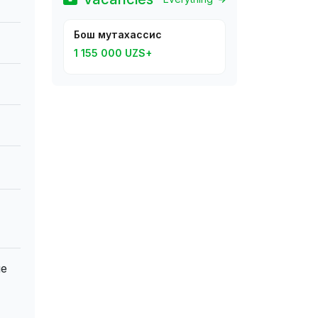
Бош мутахассис
1 155 000 UZS+
не