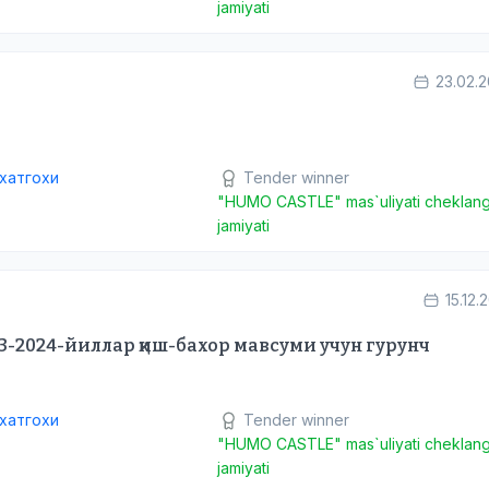
jamiyati
23.02.
ихатгохи
Tender winner
"HUMO CASTLE" mas`uliyati cheklan
jamiyati
15.12.
23-2024-йиллар қиш-бахор мавсуми учун гурунч
ихатгохи
Tender winner
"HUMO CASTLE" mas`uliyati cheklan
jamiyati