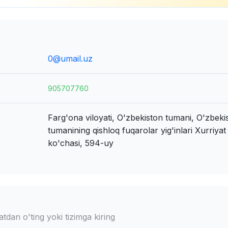
0@umail.uz
905707760
Farg'ona viloyati, O'zbekiston tumani, O'zbeki
tumanining qishloq fuqarolar yig'inlari
Xurriyat
ko'chasi, 594-uy
dan o'ting yoki tizimga kiring