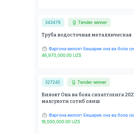
343476
Tender winner
Труба водосточная металлическая
Фаргона вилоят Бешарик она ва бола с
46,970,000.00 UZS
327245
Tender winner
Вилоят Она ва бола сихатгохига 20
махсулоти сотиб олиш
Фаргона вилоят Бешарик она ва бола с
18,000,000.00 UZS