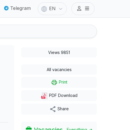
Telegram
EN
Views 9851
All vacancies
Print
PDF Download
Share
Vacancies
Everything