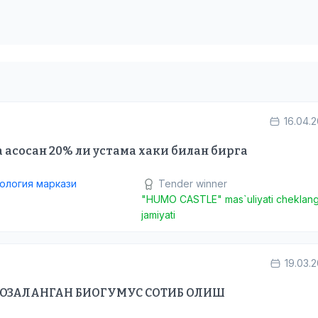
16.04.
а асосан 20% ли устама хаки билан бирга
ология маркази
Tender winner
"HUMO CASTLE" mas`uliyati cheklan
jamiyati
19.03.
ОЗАЛАНГАН БИОГУМУС СОТИБ ОЛИШ