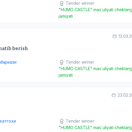
Tender winner
"HUMO CASTLE" mas`uliyati cheklan
jamiyati
13.03.
natib berish
Маркази
Tender winner
"HUMO CASTLE" mas`uliyati cheklan
jamiyati
23.02.
ихатгохи
Tender winner
"HUMO CASTLE" mas`uliyati cheklan