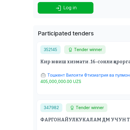
Log in
Participated tenders
352145
Tender winner
Кир ювиш хизмати .16-сонли қарорг
Тошкент Вилояти Фтизиатрия ва пулмон
405,000,000.00 UZS
347982
Tender winner
ФАРГОНАЙУЛКУКАЛАМ ДМ УЧУН Т