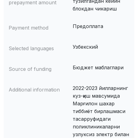
тузилгандан кейин
prepayment amount
блокдан чикариш
Предоплата
Payment method
Узбекский
Selected languages
Бюджет маблаглари
Source of funding
2022-2023 йилларнинг
Additional information
куз-қиш мавсумида
Марғилон шахар
тиббиёт бирлашмаси
тасарруфидаги
поликлиникаларни
узлуксиз электр билан