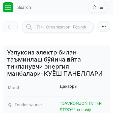
Search
Узлуксиз электр билан
таъминлаш бўйича қайта
тикланувчи энергия
манбалари-КУЁШ ПАНЕЛЛАРИ
Декабрь
Month
"DAVRONJON INTER
Tender winner
STROY" xususiy