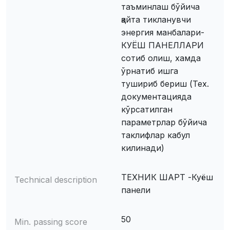
таъминлаш бўйича
қайта тикланувчи
энергия манбалари-
КУЁШ ПАНЕЛЛАРИ
сотиб олиш, хамда
ўрнатиб ишга
тушириб бериш (Тех.
документацияда
кўрсатилган
параметрлар бўйича
таклифлар кабул
килинади)
ТЕХНИК ШАРТ -Куёш
Technical description
панели
50
Min. passing score