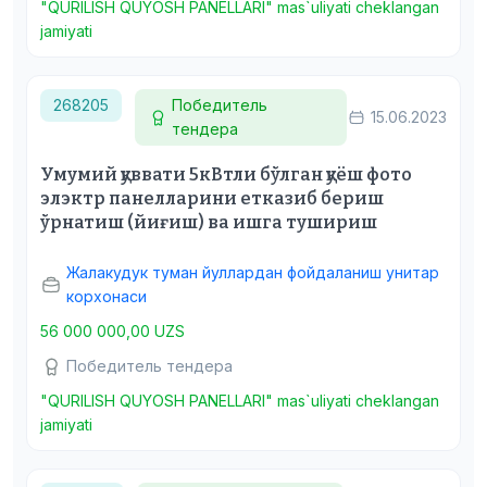
"QURILISH QUYOSH PANELLARI" mas`uliyati cheklangan
jamiyati
268205
Победитель
15.06.2023
тендера
Умумий қуввати 5кВтли бўлган қуёш фото
элэктр панелларини етказиб бериш
ўрнатиш (йиғиш) ва ишга тушириш
Жалакудук туман йуллардан фойдаланиш унитар
корхонаси
56 000 000,00 UZS
Победитель тендера
"QURILISH QUYOSH PANELLARI" mas`uliyati cheklangan
jamiyati