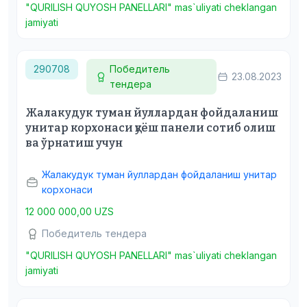
"QURILISH QUYOSH PANELLARI" mas`uliyati cheklangan
jamiyati
290708
Победитель
23.08.2023
тендера
Жалакудук туман йуллардан фойдаланиш
унитар корхонаси қуёш панели сотиб олиш
ва ўрнатиш учун
Жалакудук туман йуллардан фойдаланиш унитар
корхонаси
12 000 000,00 UZS
Победитель тендера
"QURILISH QUYOSH PANELLARI" mas`uliyati cheklangan
jamiyati