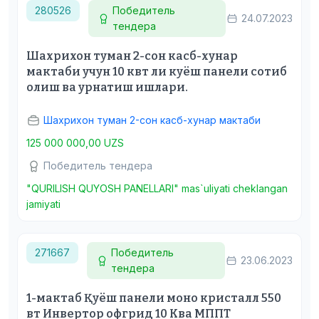
280526
Победитель
24.07.2023
тендера
Шахрихон туман 2-сон касб-хунар
мактаби учун 10 квт ли куёш панели сотиб
олиш ва урнатиш ишлари.
Шахрихон туман 2-сон касб-хунар мактаби
125 000 000,00 UZS
Победитель тендера
"QURILISH QUYOSH PANELLARI" mas`uliyati cheklangan
jamiyati
271667
Победитель
23.06.2023
тендера
1-мактаб Қуёш панели моно кристалл 550
вт Инвертор офгрид 10 Ква МППТ