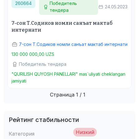
260664
Победитель
24.05.2023
тендера
7-сон Т.Содиков номли санъат мактаб
интернати
7-сон Т.Содиков номли санъат мактаб интернати
130 000 000,00 UZS
Победитель тендера
"QURILISH QUYOSH PANELLARI" mas`uliyati cheklangan
jamiyati
Страница 1 / 1
Рейтинг стабильности
Низкий
Категория