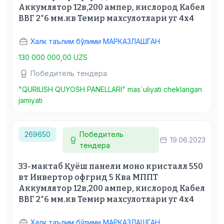
Аккумлятор 12в,200 ампер, кислород Кабел
ВВГ 2*6 мм.кв Темир махсулотлари уг 4х4
Халк таълим бўлими МАРКАЗЛАШГАН
130 000 000,00 UZS
Победитель тендера
"QURILISH QUYOSH PANELLARI" mas`uliyati cheklangan
jamiyati
269650
Победитель
19.06.2023
тендера
33-мактаб Қуёш панели моно кристалл 550
вт Инвертор офгрид 5 Ква МППТ
Аккумлятор 12в,200 ампер, кислород Кабел
ВВГ 2*6 мм.кв Темир махсулотлари уг 4х4
Халк таълим бўлими МАРКАЗЛАШГАН