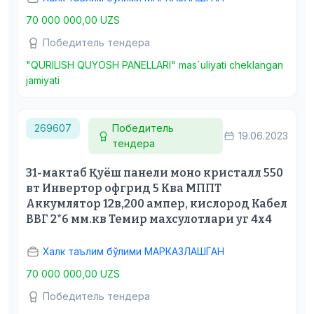
70 000 000,00 UZS
Победитель тендера
"QURILISH QUYOSH PANELLARI" mas`uliyati cheklangan
jamiyati
269607
Победитель
19.06.2023
тендера
31-мактаб Қуёш панели моно кристалл 550
вт Инвертор офгрид 5 Ква МППТ
Аккумлятор 12в,200 ампер, кислород Кабел
ВВГ 2*6 мм.кв Темир махсулотлари уг 4х4
Халк таълим бўлими МАРКАЗЛАШГАН
70 000 000,00 UZS
Победитель тендера