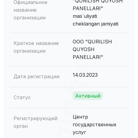
"QURILISH QUYOSH
Официальное
PANELLARI"
название
mas`uliyati
организации
cheklangan jamiyati
ООО "QURILISH
Краткое название
QUYOSH
организации
PANELLARI"
14.03.2023
Дата регистрации
Активный
Статус
Центр
Регистрирующий
государственных
орган
услуг