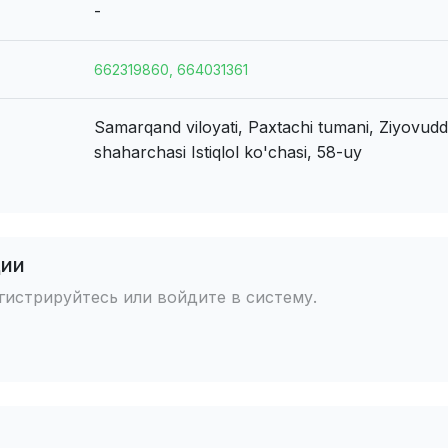
-
662319860, 664031361
Samarqand viloyati, Paxtachi tumani, Ziyovudd
shaharchasi
Istiqlol ko'chasi, 58-uy
ции
истрируйтесь или войдите в систему.