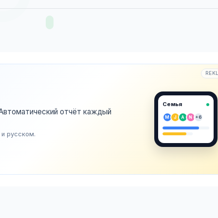
REK
Семья
. Автоматический отчёт каждый
M
J
A
N
+6
 и русском.