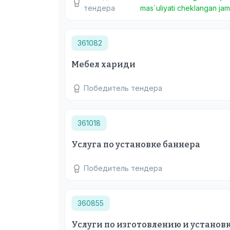
тендера
mas`uliyati cheklangan jam
361082
Мебел хариди
Победитель тендера
361018
Услуга по установке баннера
Победитель тендера
360855
Услуги по изготовлению и устано