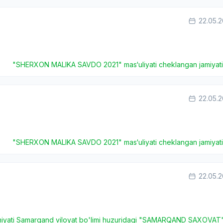
22.05.
"SHERXON MALIKA SAVDO 2021" mas‘uliyati cheklangan jamiyat
22.05.
"SHERXON MALIKA SAVDO 2021" mas‘uliyati cheklangan jamiyat
22.05.
amiyati Samarqand viloyat bo'limi huzuridagi "SAMARQAND SAXOVAT