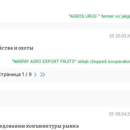
"AGROS URUG`" fermer xo`jalig
20.03.
йства и охоты
"NARPAY AGRO EXPORT FRUITS" ishlab chiqarish kooperativ
Страница 1 / 9
в
06.04.
следованию конъюнктуры рынка