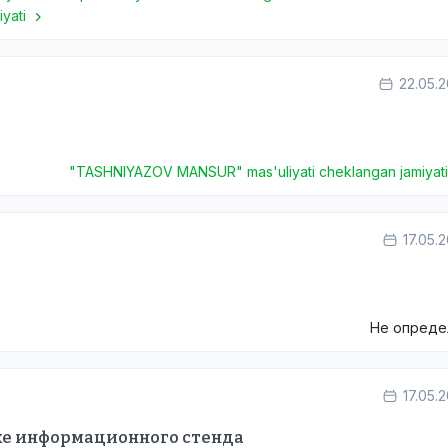
iyati
22.05.
"TASHNIYAZOV MANSUR" mas'uliyati cheklangan jamiyat
17.05.
Не опреде
17.05.
вке информационного стенда