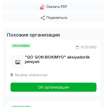
Скачать PDF
Поделиться
Похожие организации
200126834
15.03.1993
"QO`QON BIOKIMYO" aksiyadorlik
jamiyati
Muqimiy shaharchasi
Об организации