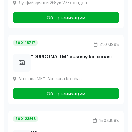
Лутфий кучаси 26-уй 27-хонадон
Об организации
200118717
21.07.1998
"DURDONA TM" xususiy korxonasi
Na`muna MFY, Na`muna ko`chasi
Об организации
200123918
15.04.1998