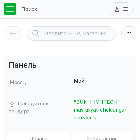
Поиск
Панель
Май
Месяц
"SUN-HIGHTECH"
Победитель
mas`uliyati cheklangan
тендера
jamiyati
Начала
Завершение