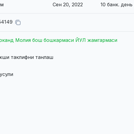
ем
Сен 20, 2022
10 банк. день
54149
рканд Молия бош бошкармаси ЙУЛ жамгармаси
яхши таклифни танлаш
 усули