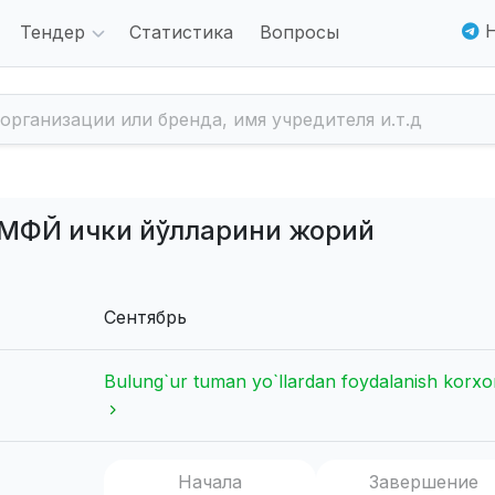
Н
Тендер
Статистика
Вопросы
 МФЙ ички йўлларини жорий
Сентябрь
Bulung`ur tuman yo`llardan foydalanish korxo
Начала
Завершение