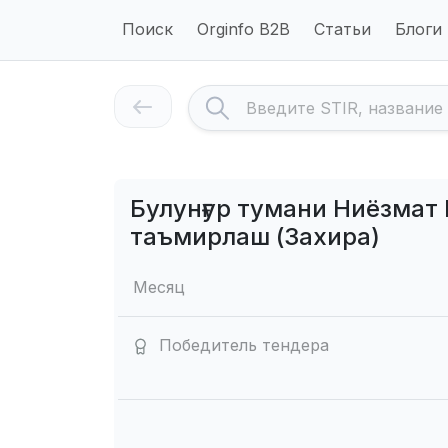
Поиск
Orginfo B2B
Статьи
Блоги
Булунғур тумани Ниёзмат
таъмирлаш (Захира)
Месяц
Победитель тендера