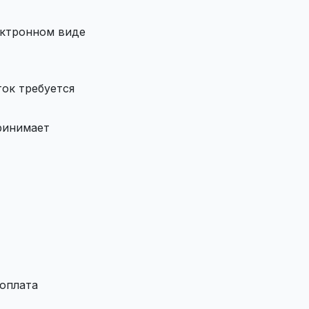
ектронном виде
ток требуется
ринимает
%
оплата