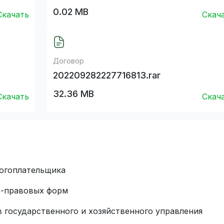
0.02 MB
Скачать
Скач
Договор
202209282227716813.rar
32.36 MB
Скачать
Скач
огоплательщика
о-правовых форм
в государственного и хозяйственного управления