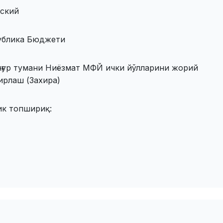
кский
ублика Бюджети
нғур тумани Ниёзмат МФЙ ички йўлларини жорий
ирлаш (Захира)
ик топшириқ: