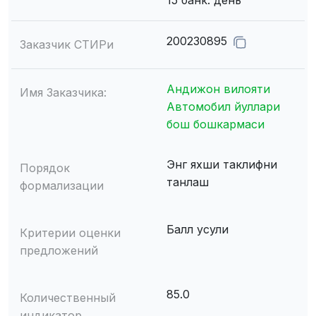
15 банк. день
200230895
Заказчик СТИРи
Андижон вилояти
Имя Заказчика:
Автомобил йуллари
бош бошкармаси
Энг яхши таклифни
Порядок
танлаш
формализации
Балл усули
Критерии оценки
предложений
85.0
Количественный
индикатор