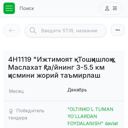
Поиск
4Н1119 "Ижтимоят қ-Тошқишлоқ қ-
Маслахат қ"а/йнинг 3-5.5 км
қисмини жорий таъмирлаш
Декабрь
Месяц
"OLTINKO`L TUMAN
Победитель
YO`LLARDAN
тендера
FOYDALANISH" davlat