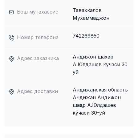
Таваккалов
Бош мутахассис
Мухаммаджон
742269850
Номер телефона
Андижон шахар
Адрес заказчика
А.Юлдашев кучаси 30
уй
Андижанская область
Адрес доставки
Андижан Андижон
шаҳар А.Юлдашев
кўчаси 30-уй